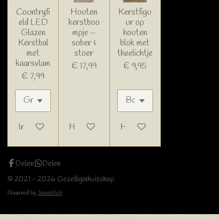
Countryfi
Houten
Kerstfigu
eld LED
kerstboo
ur op
Glazen
mpje –
houten
Kerstbal
sober &
blok met
met
stoer
theelichtje
kaarsvlam
€ 17,99
€ 9,95
€ 7,99
In winkelwagen
Houd mij op de hoogte
Houd mij op de hoogte
Delen
Delen
© 2021 - 2026 Gezelliginhuisshop
Powered by
JouwWeb