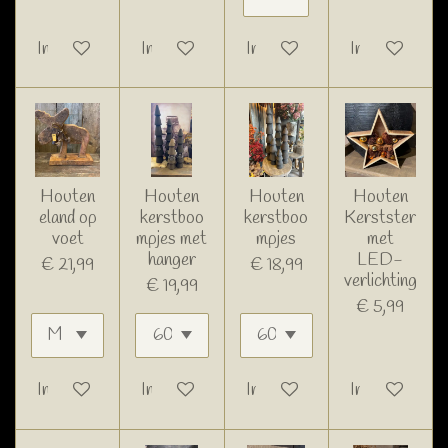
In winkelwagen
In winkelwagen
In winkelwagen
In winkelwage
Houten
Houten
Houten
Houten
eland op
kerstboo
kerstboo
Kerstster
voet
mpjes met
mpjes
met
hanger
LED-
€ 21,99
€ 18,99
verlichting
€ 19,99
€ 5,99
In winkelwagen
In winkelwagen
In winkelwagen
In winkelwage