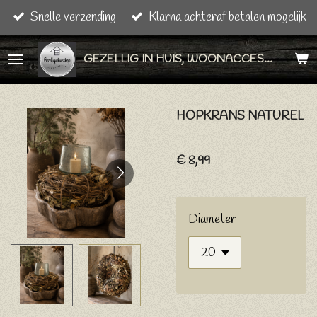
Snelle verzending
Klarna achteraf betalen mogelijk
Ga
direct
GEZELLIG IN HUIS, WOONACCESSOIRES & CADEAU ARTIKELEN
naar
de
hoofdinhoud
HOPKRANS NATUREL
€ 8,99
Diameter