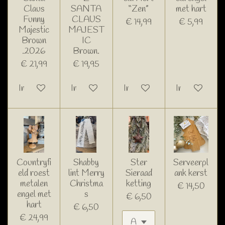
Claus
SANTA
“Zen”
met hart
Funny
CLAUS
€ 14,99
€ 5,99
Majestic
MAJEST
Brown
IC
.2026
Brown.
€ 21,99
€ 19,95
In winkelwagen
In winkelwagen
In winkelwagen
In winkelwage
Countryfi
Shabby
Ster
Serveerpl
eld roest
lint Merry
Sieraad
ank kerst
metalen
Christma
ketting
€ 14,50
engel met
s
€ 6,50
hart
€ 6,50
€ 24,99