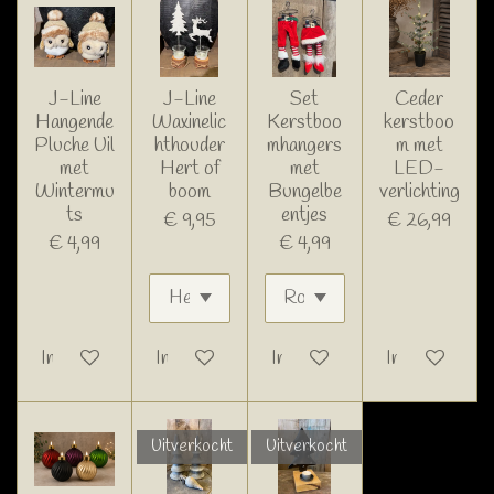
J-Line
J-Line
Set
Ceder
Hangende
Waxinelic
Kerstboo
kerstboo
Pluche Uil
hthouder
mhangers
m met
met
Hert of
met
LED-
Wintermu
boom
Bungelbe
verlichting
ts
entjes
€ 9,95
€ 26,99
€ 4,99
€ 4,99
In winkelwagen
In winkelwagen
In winkelwagen
In winkelwage
Uitverkocht
Uitverkocht