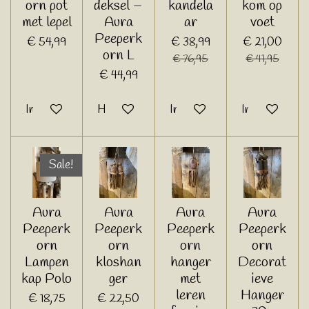
orn pot
deksel –
kandela
kom op
met lepel
Aura
ar
voet
Peeperk
€ 54,99
€ 38,99
€ 21,00
orn L
€ 76,95
€ 41,95
€ 44,99
In winkelwagen
Houd mij op de hoogte
In winkelwagen
In winkelwage
Sale!
Aura
Aura
Aura
Aura
Peeperk
Peeperk
Peeperk
Peeperk
orn
orn
orn
orn
Lampen
kloshan
hanger
Decorat
kap Polo
ger
met
ieve
leren
Hanger
€ 18,75
€ 22,50