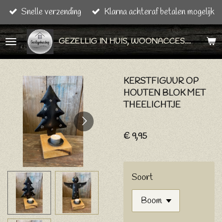
Snelle verzending
Klarna achteraf betalen mogelijk
Ga
direct
GEZELLIG IN HUIS, WOONACCESSOIRES & CADEAU ARTIKELEN
naar
de
hoofdinhoud
KERSTFIGUUR OP
HOUTEN BLOK MET
THEELICHTJE
€ 9,95
Soort