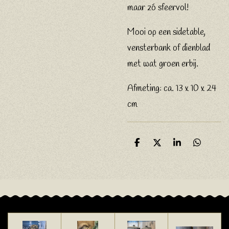
maar zó sfeervol!
Mooi op een sidetable,
vensterbank of dienblad
met wat groen erbij.
Afmeting: ca. 13 x 10 x 24
cm
D
D
S
D
e
e
h
e
l
e
a
l
e
l
r
e
n
e
n