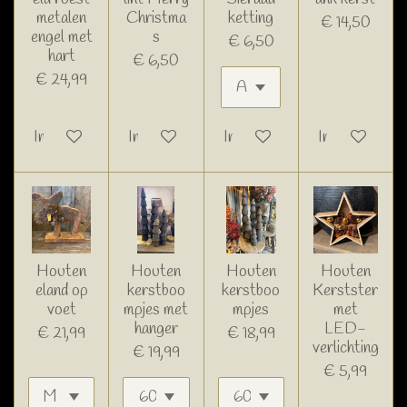
metalen
Christma
ketting
€ 14,50
engel met
s
€ 6,50
hart
€ 6,50
€ 24,99
In winkelwagen
In winkelwagen
In winkelwagen
In winkelwage
Houten
Houten
Houten
Houten
eland op
kerstboo
kerstboo
Kerstster
voet
mpjes met
mpjes
met
hanger
LED-
€ 21,99
€ 18,99
verlichting
€ 19,99
€ 5,99