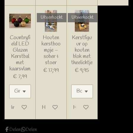
Uitverkocht
Uitverkocht
Countryfi
Houten
Kerstfigu
eld LED
kerstboo
ur op
Glazen
mpje –
houten
Kerstbal
sober &
blok met
met
stoer
theelichtje
kaarsvlam
€ 17,99
€ 9,95
€ 7,99
In winkelwagen
Houd mij op de hoogte
Houd mij op de hoogte
Delen
Delen