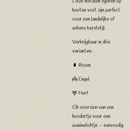
Deze metalen figuren op
houten voet zijn perfect
voor een landelijke of
sobere kerststijl.
Verkrijgbaar in drie
varianten:
🌲 Boom
👼 Engel
🦌 Hert
Elk voorzien van een
houdertje voor een
waxinelichtje — eenvoudig