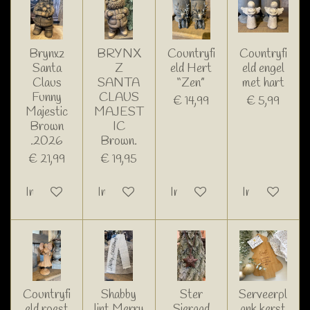
Brynxz
BRYNX
Countryfi
Countryfi
Santa
Z
eld Hert
eld engel
Claus
SANTA
“Zen”
met hart
Funny
CLAUS
€ 14,99
€ 5,99
Majestic
MAJEST
Brown
IC
.2026
Brown.
€ 21,99
€ 19,95
In winkelwagen
In winkelwagen
In winkelwagen
In winkelwage
Countryfi
Shabby
Ster
Serveerpl
eld roest
lint Merry
Sieraad
ank kerst