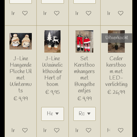
In winkelwagen
In winkelwagen
In winkelwagen
In winkelwage
Uitverkocht
J-Line
J-Line
Set
Ceder
Hangende
Waxinelic
Kerstboo
kerstboo
Pluche Uil
hthouder
mhangers
m met
met
Hert of
met
LED-
Wintermu
boom
Bungelbe
verlichting
ts
entjes
€ 9,95
€ 26,99
€ 4,99
€ 4,99
In winkelwagen
In winkelwagen
In winkelwagen
Houd mij op d