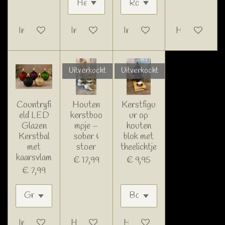
In winkelwagen
In winkelwagen
In winkelwagen
Houd mij op d
Uitverkocht
Uitverkocht
Countryfi
Houten
Kerstfigu
eld LED
kerstboo
ur op
Glazen
mpje –
houten
Kerstbal
sober &
blok met
met
stoer
theelichtje
kaarsvlam
€ 17,99
€ 9,95
€ 7,99
In winkelwagen
Houd mij op de hoogte
Houd mij op de hoogte