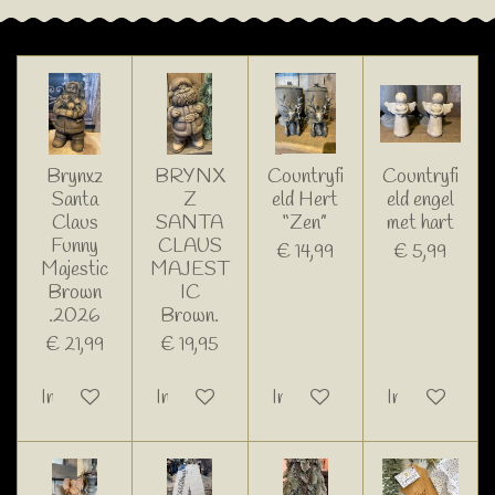
Brynxz
BRYNX
Countryfi
Countryfi
Santa
Z
eld Hert
eld engel
Claus
SANTA
“Zen”
met hart
Funny
CLAUS
€ 14,99
€ 5,99
Majestic
MAJEST
Brown
IC
.2026
Brown.
€ 21,99
€ 19,95
In winkelwagen
In winkelwagen
In winkelwagen
In winkelwage