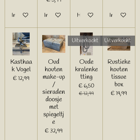
€ 5,99
In winkelwagen
In winkelwagen
Houd mij op de hoogte
In winkelwage
Uitverkocht
Uitverkocht
Kasthaa
Oud
Oude
Rustieke
k Vogel
houten
kralenke
houten
make-up
tting
tissue
€ 12,99
/
box
€ 6,50
sieraden
€ 14,99
€ 12,99
doosje
met
spiegeltj
e
€ 32,99