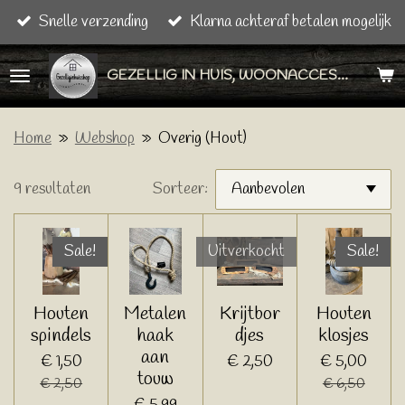
Snelle verzending
Klarna achteraf betalen mogelijk
Ga
direct
GEZELLIG IN HUIS, WOONACCESSOIRES & CADEAU ARTIKELEN
naar
de
hoofdinhoud
Home
»
Webshop
»
Overig (Hout)
9 resultaten
Sorteer:
Sale!
Uitverkocht
Sale!
Houten
Metalen
Krijtbor
Houten
spindels
haak
djes
klosjes
aan
€ 1,50
€ 2,50
€ 5,00
touw
€ 2,50
€ 6,50