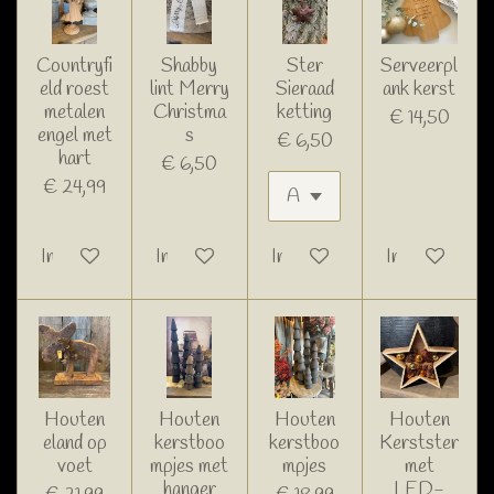
Countryfi
Shabby
Ster
Serveerpl
eld roest
lint Merry
Sieraad
ank kerst
metalen
Christma
ketting
€ 14,50
engel met
s
€ 6,50
hart
€ 6,50
€ 24,99
In winkelwagen
In winkelwagen
In winkelwagen
In winkelwage
Houten
Houten
Houten
Houten
eland op
kerstboo
kerstboo
Kerstster
voet
mpjes met
mpjes
met
hanger
LED-