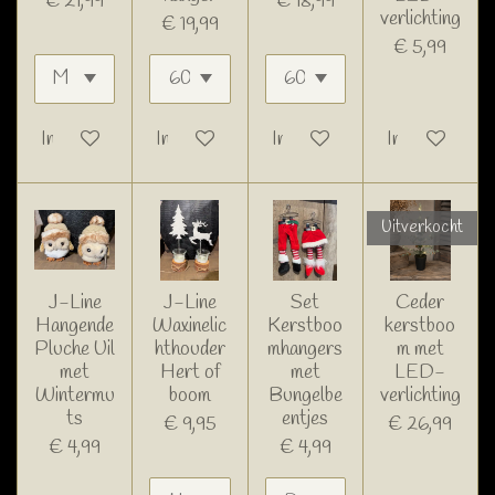
€ 21,99
€ 18,99
verlichting
€ 19,99
€ 5,99
In winkelwagen
In winkelwagen
In winkelwagen
In winkelwage
Uitverkocht
J-Line
J-Line
Set
Ceder
Hangende
Waxinelic
Kerstboo
kerstboo
Pluche Uil
hthouder
mhangers
m met
met
Hert of
met
LED-
Wintermu
boom
Bungelbe
verlichting
ts
entjes
€ 9,95
€ 26,99
€ 4,99
€ 4,99