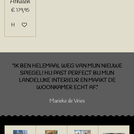
Afhalen
€ 179,95
Houd mij op de hoogte
"IK BEN HELEMAAL WEG VAN MIJN NIEUWE
SPIEGEL! HIJ PAST PERFECT BIJ MIJN
LANDELIJKE INTERIEUR EN MAAKT DE
WOONKAMER ECHT AF."
Marieke de Vries