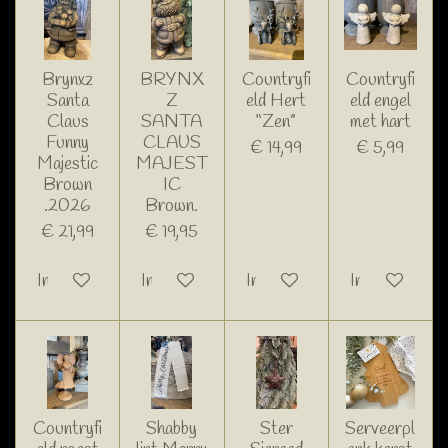
Brynxz
BRYNX
Countryfi
Countryfi
Santa
Z
eld Hert
eld engel
Claus
SANTA
“Zen”
met hart
Funny
CLAUS
€ 14,99
€ 5,99
Majestic
MAJEST
Brown
IC
.2026
Brown.
€ 21,99
€ 19,95
In winkelwagen
In winkelwagen
In winkelwagen
In winkelwage
Countryfi
Shabby
Ster
Serveerpl