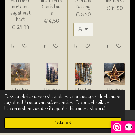
eld roest
lint Merry
Sieraad
ank kerst
metalen
Christma
ketting
€ 14,50
engel met
s
€ 6,50
hart
€ 6,50
€ 24,99
In winkelwagen
In winkelwagen
In winkelwagen
In winkelwage
Houten
Houten
Houten
Houten
Deze website gebruikt cookies voor analyse-doeleinden
eland op
kerstboo
kerstboo
Kerstster
en/of het tonen van advertenties. Door gebruik te
voet
mpjes met
mpjes
met
blijven maken van de site gaat u hiermee akkoord.
hanger
LED-
€ 21,99
€ 18,99
verlichting
€ 19,99
Akkoord
€ 5,99
E-mailadres
Kaart
Facebook
9,8