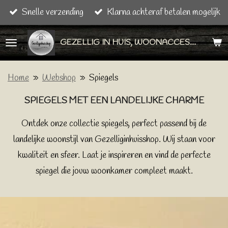
Snelle verzending
Klarna achteraf betalen mogelijk
Ga
direct
GEZELLIG IN HUIS, WOONACCESSOIRES & CADEAU ARTIKELEN
naar
de
hoofdinhoud
Home
»
Webshop
»
Spiegels
SPIEGELS MET EEN LANDELIJKE CHARME
Ontdek onze collectie spiegels, perfect passend bij de
landelijke woonstijl van Gezelliginhuisshop. Wij staan voor
kwaliteit en sfeer. Laat je inspireren en vind de perfecte
spiegel die jouw woonkamer compleet maakt.