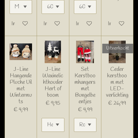
In winkelwagen
In winkelwagen
In winkelwagen
In winkelwage
Uitverkocht
J-Line
J-Line
Set
Ceder
Hangende
Waxinelic
Kerstboo
kerstboo
Pluche Uil
hthouder
mhangers
m met
met
Hert of
met
LED-
Wintermu
boom
Bungelbe
verlichting
ts
entjes
€ 9,95
€ 26,99
€ 4,99
€ 4,99