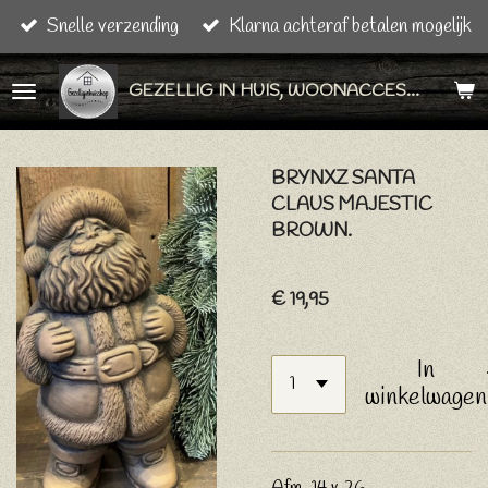
Snelle verzending
Klarna achteraf betalen mogelijk
Ga
direct
GEZELLIG IN HUIS, WOONACCESSOIRES & CADEAU ARTIKELEN
naar
de
hoofdinhoud
BRYNXZ SANTA
CLAUS MAJESTIC
BROWN.
€ 19,95
In
winkelwagen