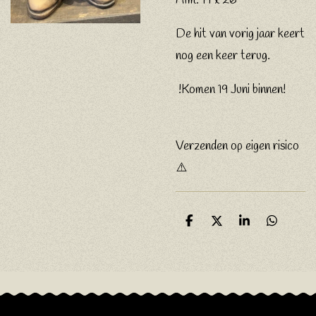
Afm. 14 x 26
De hit van vorig jaar keert
nog een keer terug.
!Komen 19 Juni binnen!
Verzenden op eigen risico
⚠️
D
D
S
D
e
e
h
e
l
e
a
l
e
l
r
e
n
e
n