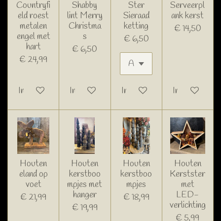
Countryfi
Shabby
Ster
Serveerpl
eld roest
lint Merry
Sieraad
ank kerst
metalen
Christma
ketting
€ 14,50
engel met
s
€ 6,50
hart
€ 6,50
€ 24,99
In winkelwagen
In winkelwagen
In winkelwagen
In winkelwage
Houten
Houten
Houten
Houten
eland op
kerstboo
kerstboo
Kerstster
voet
mpjes met
mpjes
met
hanger
LED-
€ 21,99
€ 18,99
verlichting
€ 19,99
€ 5,99