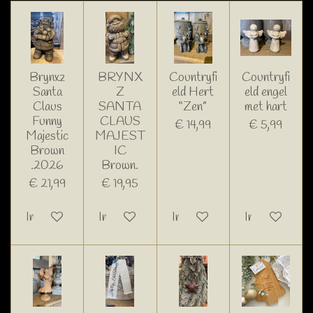
Brynxz
BRYNX
Countryfi
Countryfi
Santa
Z
eld Hert
eld engel
Claus
SANTA
“Zen”
met hart
Funny
CLAUS
€ 14,99
€ 5,99
Majestic
MAJEST
Brown
IC
.2026
Brown.
€ 21,99
€ 19,95
In winkelwagen
In winkelwagen
In winkelwagen
In winkelwage