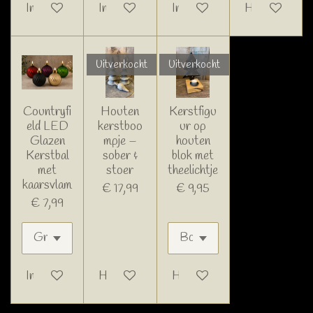
In winkelwagen
In winkelwagen
In winkelwagen
Houd mij op d
Uitverkocht
Uitverkocht
Countryfi
Houten
Kerstfigu
eld LED
kerstboo
ur op
Glazen
mpje –
houten
Kerstbal
sober &
blok met
met
stoer
theelichtje
kaarsvlam
€ 17,99
€ 9,95
€ 7,99
In winkelwagen
Houd mij op de hoogte
Houd mij op de hoogte