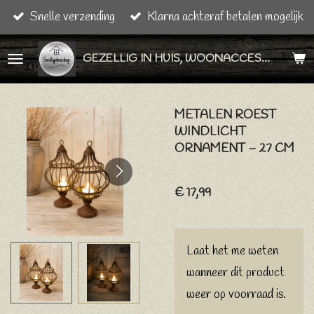
Snelle verzending
Klarna achteraf betalen mogelijk
Ga
direct
GEZELLIG IN HUIS, WOONACCESSOIRES & CADEAU ARTIKELEN
naar
de
hoofdinhoud
METALEN ROEST
WINDLICHT
ORNAMENT – 27 CM
€ 17,99
Laat het me weten
wanneer dit product
weer op voorraad is.