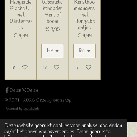
Hangende
Waxinelic
Kerstboo
Pluche Uil
hthouder
mhangers
met
Hert of
met
Wintermu
boom
Bungelbe
ts
entjes
€ 9,95
€ 4,99
€ 4,99
In winkelwagen
In winkelwagen
In winkelwagen
Delen
Delen
© 2021 - 2026 Gezelliginhuisshop
Powered by
JouwWeb
Deze website gebruikt cookies voor analyse-doeleinden
en/of het tonen van advertenties. Door gebruik te