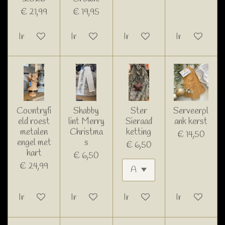
€ 21,99
€ 19,95
In winkelwagen
In winkelwagen
In winkelwagen
In winkelwage
Countryfi
Shabby
Ster
Serveerpl
eld roest
lint Merry
Sieraad
ank kerst
metalen
Christma
ketting
€ 14,50
engel met
s
€ 6,50
hart
€ 6,50
€ 24,99
In winkelwagen
In winkelwagen
In winkelwagen
In winkelwage