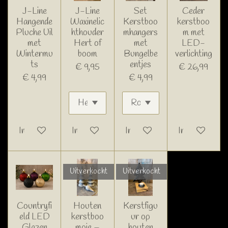
J-Line
J-Line
Set
Ceder
Hangende
Waxinelic
Kerstboo
kerstboo
Pluche Uil
hthouder
mhangers
m met
met
Hert of
met
LED-
Wintermu
boom
Bungelbe
verlichting
ts
entjes
€ 9,95
€ 26,99
€ 4,99
€ 4,99
In winkelwagen
In winkelwagen
In winkelwagen
In winkelwage
Uitverkocht
Uitverkocht
Countryfi
Houten
Kerstfigu
eld LED
kerstboo
ur op
Glazen
mpje –
houten