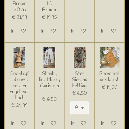
Brown
IC
.2026
Brown.
€ 21,99
€ 19,95
In winkelwagen
In winkelwagen
In winkelwagen
In winkelwage
Countryfi
Shabby
Ster
Serveerpl
eld roest
lint Merry
Sieraad
ank kerst
metalen
Christma
ketting
€ 14,50
engel met
s
€ 6,50
hart
€ 6,50
€ 24,99
In winkelwagen
In winkelwagen
In winkelwagen
In winkelwage