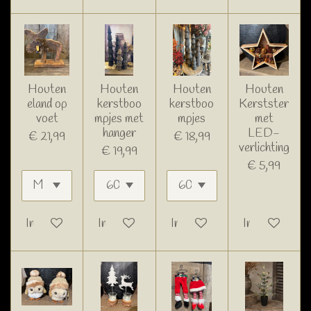
Houten
Houten
Houten
Houten
eland op
kerstboo
kerstboo
Kerstster
voet
mpjes met
mpjes
met
hanger
LED-
€ 21,99
€ 18,99
verlichting
€ 19,99
€ 5,99
In winkelwagen
In winkelwagen
In winkelwagen
In winkelwage