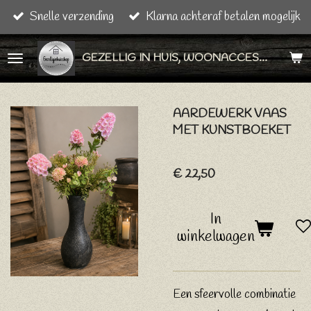
Snelle verzending
Klarna achteraf betalen mogelijk
Ga
direct
GEZELLIG IN HUIS, WOONACCESSOIRES & CADEAU ARTIKELEN
naar
de
hoofdinhoud
AARDEWERK VAAS
MET KUNSTBOEKET
€ 22,50
In
winkelwagen
Een sfeervolle combinatie