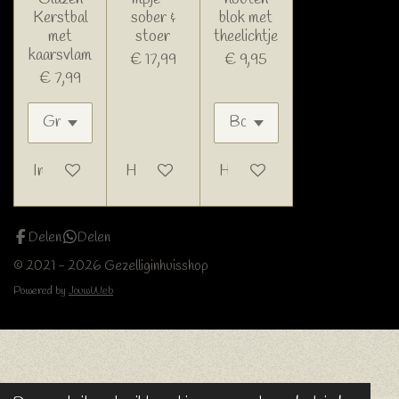
Kerstbal
sober &
blok met
met
stoer
theelichtje
kaarsvlam
€ 17,99
€ 9,95
€ 7,99
In winkelwagen
Houd mij op de hoogte
Houd mij op de hoogte
Delen
Delen
© 2021 - 2026 Gezelliginhuisshop
Powered by
JouwWeb