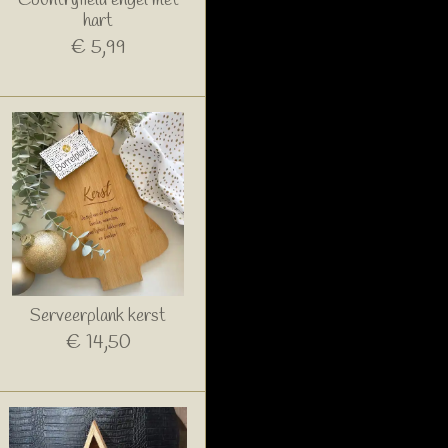
Countryfield engel met
hart
€ 5,99
Serveerplank kerst
€ 14,50