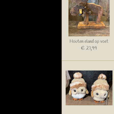
Houten eland op voet
€ 21,99