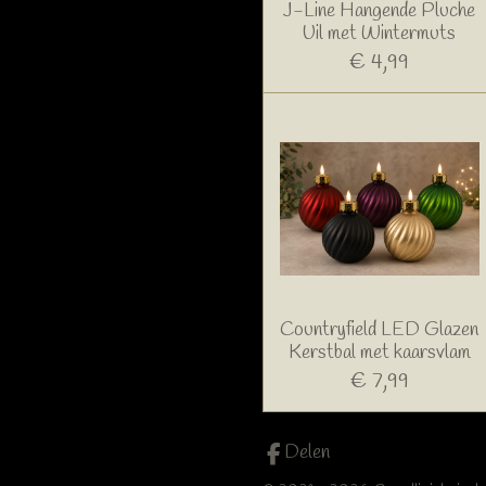
J-Line Hangende Pluche
Uil met Wintermuts
€ 4,99
Countryfield LED Glazen
Kerstbal met kaarsvlam
€ 7,99
Delen