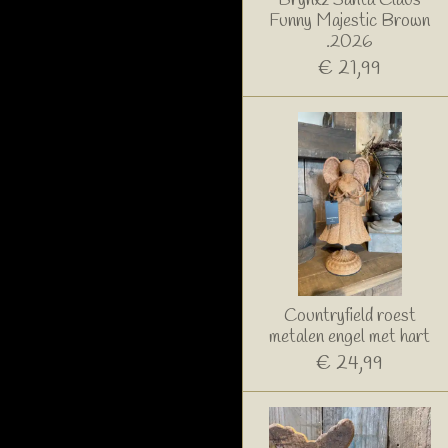
Brynxz Santa Claus
Funny Majestic Brown
.2026
€ 21,99
Countryfield roest
metalen engel met hart
€ 24,99