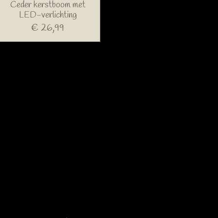
Ceder kerstboom met
LED-verlichting
€ 26,99