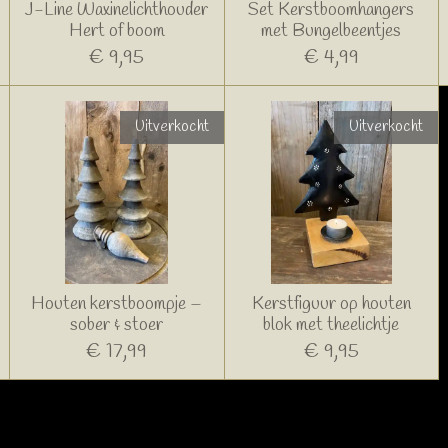
J-Line Waxinelichthouder
Set Kerstboomhangers
Hert of boom
met Bungelbeentjes
€ 9,95
€ 4,99
Uitverkocht
Uitverkocht
Houten kerstboompje –
Kerstfiguur op houten
sober & stoer
blok met theelichtje
€ 17,99
€ 9,95