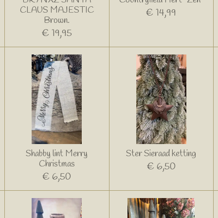
BRYNXZ SANTA
Countryfield Hert “Zen”
CLAUS MAJESTIC
€ 14,99
Brown.
€ 19,95
Shabby lint Merry
Ster Sieraad ketting
Christmas
€ 6,50
€ 6,50