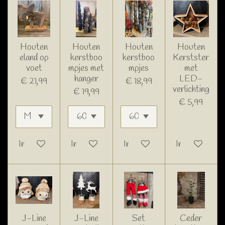
Houten
Houten
Houten
Houten
eland op
kerstboo
kerstboo
Kerstster
voet
mpjes met
mpjes
met
hanger
LED-
€ 21,99
€ 18,99
verlichting
€ 19,99
€ 5,99
In winkelwagen
In winkelwagen
In winkelwagen
In winkelwage
J-Line
J-Line
Set
Ceder