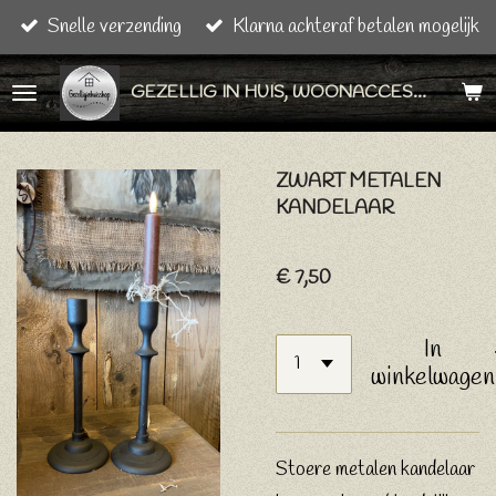
Snelle verzending
Klarna achteraf betalen mogelijk
Ga
direct
GEZELLIG IN HUIS, WOONACCESSOIRES & CADEAU ARTIKELEN
naar
de
hoofdinhoud
ZWART METALEN
KANDELAAR
€ 7,50
In
winkelwagen
Stoere metalen kandelaar