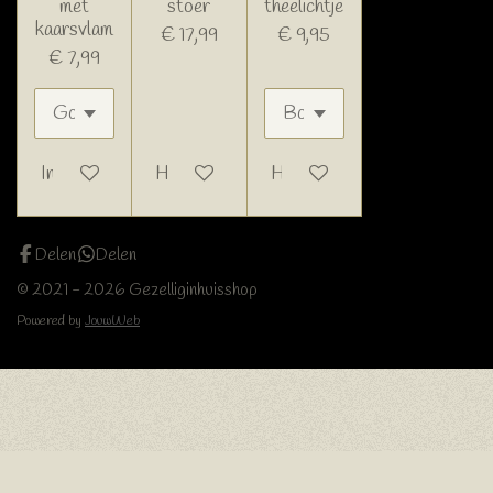
met
stoer
theelichtje
kaarsvlam
€ 17,99
€ 9,95
€ 7,99
In winkelwagen
Houd mij op de hoogte
Houd mij op de hoogte
Delen
Delen
© 2021 - 2026 Gezelliginhuisshop
Powered by
JouwWeb