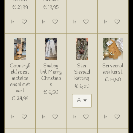
€ 21,99
€ 19,95
In winkelwagen
In winkelwagen
In winkelwagen
In winkelwage
Countryfi
Shabby
Ster
Serveerpl
eld roest
lint Merry
Sieraad
ank kerst
metalen
Christma
ketting
€ 14,50
engel met
s
€ 6,50
hart
€ 6,50
€ 24,99
In winkelwagen
In winkelwagen
In winkelwagen
In winkelwage