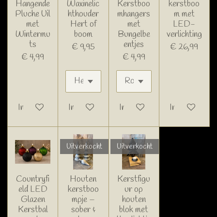
Hangende
Waxinelic
Kerstboo
kerstboo
Pluche Uil
hthouder
mhangers
m met
met
Hert of
met
LED-
Wintermu
boom
Bungelbe
verlichting
ts
entjes
€ 9,95
€ 26,99
€ 4,99
€ 4,99
In winkelwagen
In winkelwagen
In winkelwagen
In winkelwage
Uitverkocht
Uitverkocht
Countryfi
Houten
Kerstfigu
eld LED
kerstboo
ur op
Glazen
mpje –
houten
Kerstbal
sober &
blok met