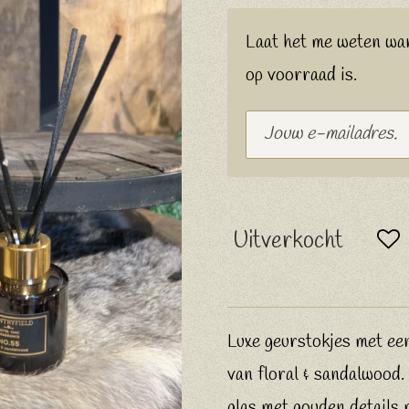
Laat het me weten wa
op voorraad is.
Uitverkocht
Luxe geurstokjes met ee
van floral & sandalwood. 
glas met gouden details 