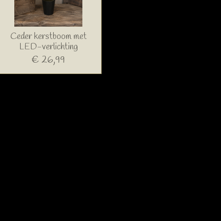
Ceder kerstboom met
LED-verlichting
€ 26,99