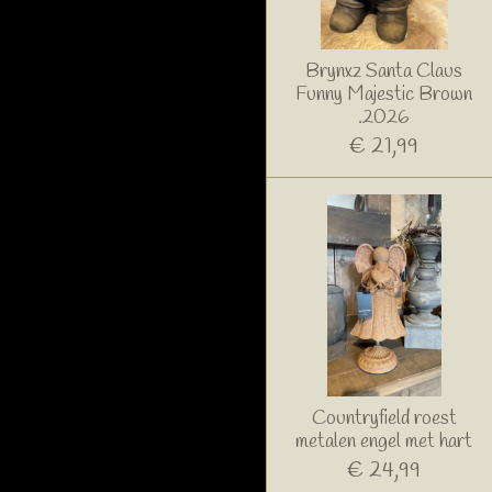
Brynxz Santa Claus
Funny Majestic Brown
.2026
€ 21,99
Countryfield roest
metalen engel met hart
€ 24,99