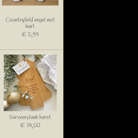
Countryfield engel met
hart
€ 5,99
Serveerplank kerst
€ 14,50