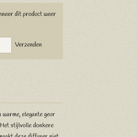
nneer dit product weer
Verzenden
n warme, elegante geur
Het stijlvolle donkere
maakt deze diffuser niet