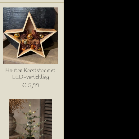
Houten Kerstster met
LED-verlichting
€ 5,99