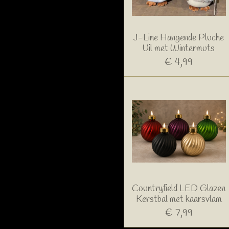
J-Line Hangende Pluche
Uil met Wintermuts
€ 4,99
Countryfield LED Glazen
Kerstbal met kaarsvlam
€ 7,99