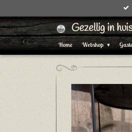
Ga
direct
Gezellig in hu
naar
de
Home
Webshop
Gast
hoofdinhoud