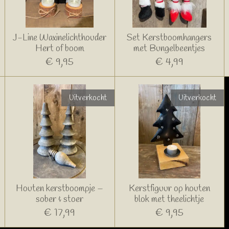
J-Line Waxinelichthouder
Set Kerstboomhangers
Hert of boom
met Bungelbeentjes
€ 9,95
€ 4,99
Uitverkocht
Uitverkocht
Houten kerstboompje –
Kerstfiguur op houten
sober & stoer
blok met theelichtje
€ 17,99
€ 9,95