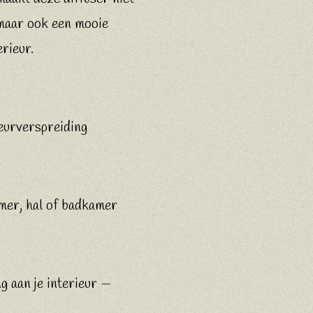
 maar ook een mooie
erieur.
geurverspreiding
er, hal of badkamer
g aan je interieur —