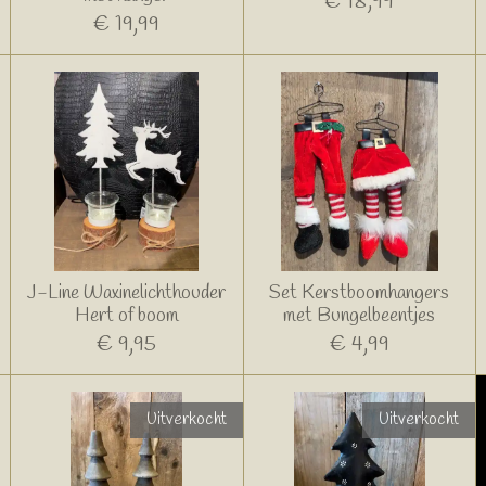
€ 18,99
€ 19,99
J-Line Waxinelichthouder
Set Kerstboomhangers
Hert of boom
met Bungelbeentjes
€ 9,95
€ 4,99
Uitverkocht
Uitverkocht