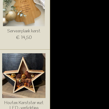
Serveerplank kerst
€ 14,50
Houten Kerstster met
LED-verlichting