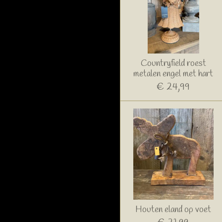
Countryfield roest
metalen engel met hart
€ 24,99
Houten eland op voet