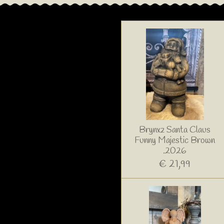
Brynxz Santa Claus
Funny Majestic Brown
.2026
€ 21,99