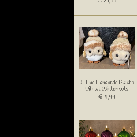
€ 21,99
J-Line Hangende Pluche
Uil met Wintermuts
€ 4,99