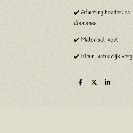
✔️ Afmeting houder: ca.
doorsnee
✔️ Materiaal: hout
✔️ Kleur: natuurlijk verg
D
D
S
e
e
h
l
e
a
e
l
r
n
e