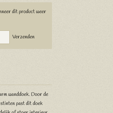
nneer dit product weer
Verzenden
warm wanddoek. Door de
jstinten past dit doek
delijk of stoer interieur.