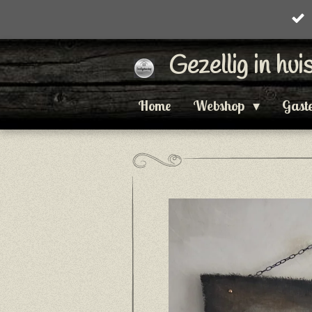
Ga
direct
Gezellig in hu
naar
de
Home
Webshop
Gast
hoofdinhoud