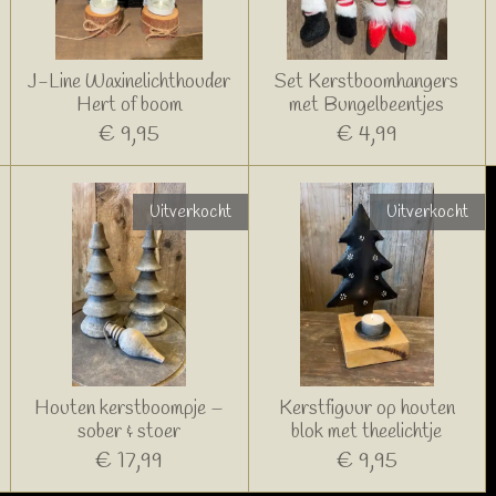
J-Line Waxinelichthouder
Set Kerstboomhangers
Hert of boom
met Bungelbeentjes
€ 9,95
€ 4,99
Uitverkocht
Uitverkocht
Houten kerstboompje –
Kerstfiguur op houten
sober & stoer
blok met theelichtje
€ 17,99
€ 9,95