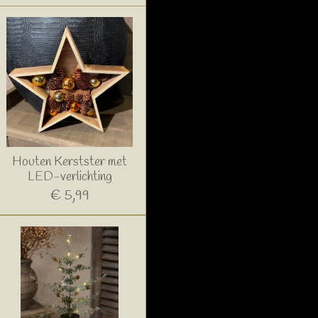
Houten Kerstster met
LED-verlichting
€ 5,99