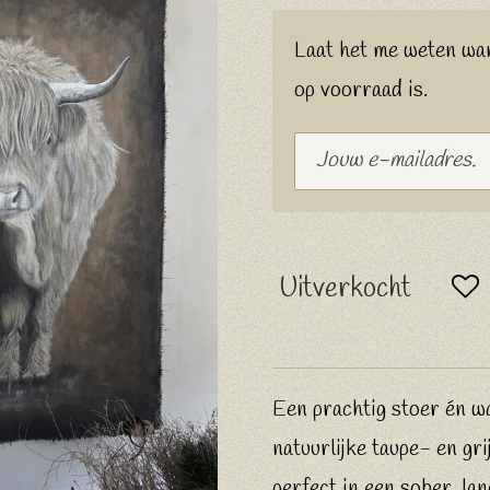
Laat het me weten wa
op voorraad is.
Uitverkocht
Een prachtig stoer én 
natuurlijke taupe- en gri
perfect in een sober, lan