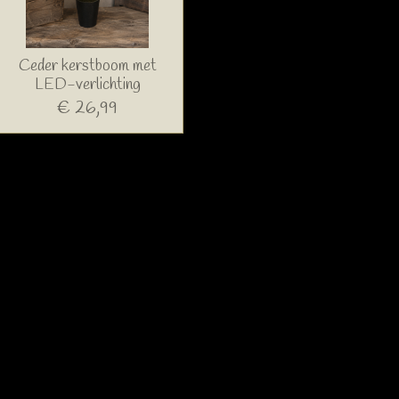
Ceder kerstboom met
LED-verlichting
€ 26,99