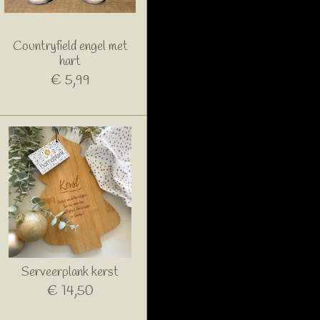
Countryfield engel met
hart
€ 5,99
Serveerplank kerst
€ 14,50