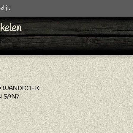
elijk
ikelen
D WANDDOEK
 SAN7