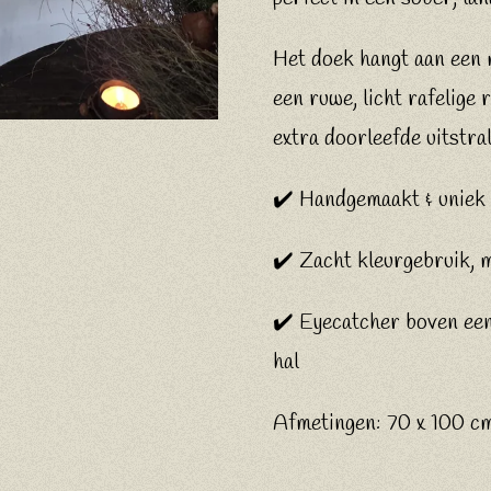
Het doek hangt aan een 
een ruwe, licht rafelige
extra doorleefde uitstral
✔️ Handgemaakt & uniek
✔️ Zacht kleurgebruik, m
✔️ Eyecatcher boven een 
hal
Afmetingen: 70 x 100 c