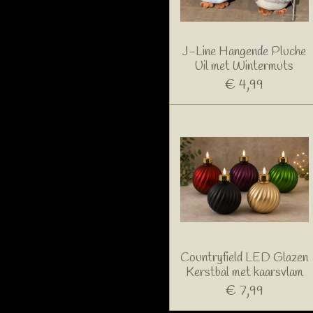
J-Line Hangende Pluche
Uil met Wintermuts
€ 4,99
Countryfield LED Glazen
Kerstbal met kaarsvlam
€ 7,99