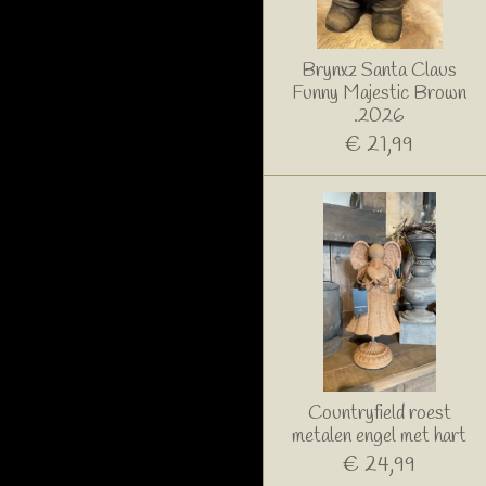
Brynxz Santa Claus
Funny Majestic Brown
.2026
€ 21,99
Countryfield roest
metalen engel met hart
€ 24,99