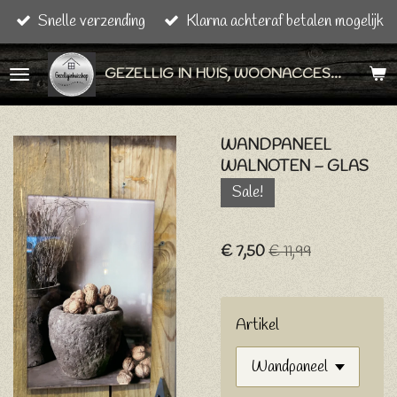
Snelle verzending
Klarna achteraf betalen mogelijk
Ga
direct
GEZELLIG IN HUIS, WOONACCESSOIRES & CADEAU ARTIKELEN
naar
de
hoofdinhoud
WANDPANEEL
WALNOTEN – GLAS
Sale!
€ 7,50
€ 11,99
Artikel