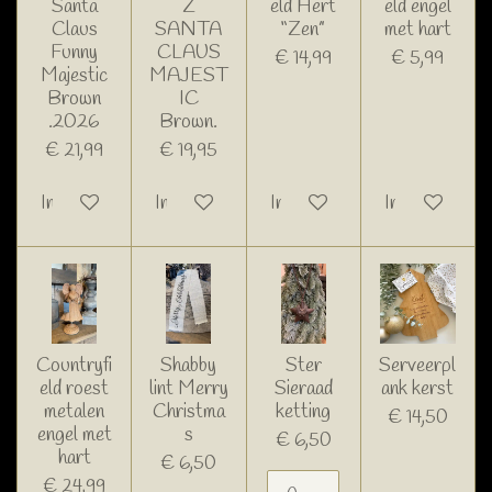
Santa
Z
eld Hert
eld engel
Claus
SANTA
“Zen”
met hart
Funny
CLAUS
€ 14,99
€ 5,99
Majestic
MAJEST
Brown
IC
.2026
Brown.
€ 21,99
€ 19,95
In winkelwagen
In winkelwagen
In winkelwagen
In winkelwage
Countryfi
Shabby
Ster
Serveerpl
eld roest
lint Merry
Sieraad
ank kerst
metalen
Christma
ketting
€ 14,50
engel met
s
€ 6,50
hart
€ 6,50
€ 24,99