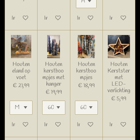
In winkelwagen
In winkelwagen
In winkelwagen
In winkelwage
Houten
Houten
Houten
Houten
eland op
kerstboo
kerstboo
Kerstster
voet
mpjes met
mpjes
met
hanger
LED-
€ 21,99
€ 18,99
verlichting
€ 19,99
€ 5,99
In winkelwagen
In winkelwagen
In winkelwagen
In winkelwage