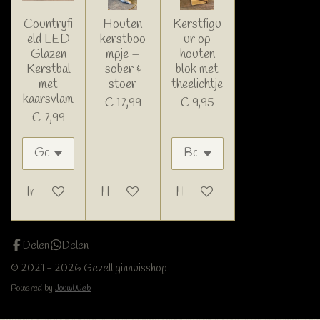
Countryfi
Houten
Kerstfigu
eld LED
kerstboo
ur op
Glazen
mpje –
houten
Kerstbal
sober &
blok met
met
stoer
theelichtje
kaarsvlam
€ 17,99
€ 9,95
€ 7,99
In winkelwagen
Houd mij op de hoogte
Houd mij op de hoogte
Delen
Delen
© 2021 - 2026 Gezelliginhuisshop
Powered by
JouwWeb