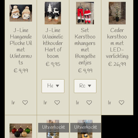
J-Line
J-Line
Set
Ceder
Hangende
Waxinelic
Kerstboo
kerstboo
Pluche Uil
hthouder
mhangers
m met
met
Hert of
met
LED-
Wintermu
boom
Bungelbe
verlichting
ts
entjes
€ 9,95
€ 26,99
€ 4,99
€ 4,99
In winkelwagen
In winkelwagen
In winkelwagen
In winkelwage
Uitverkocht
Uitverkocht