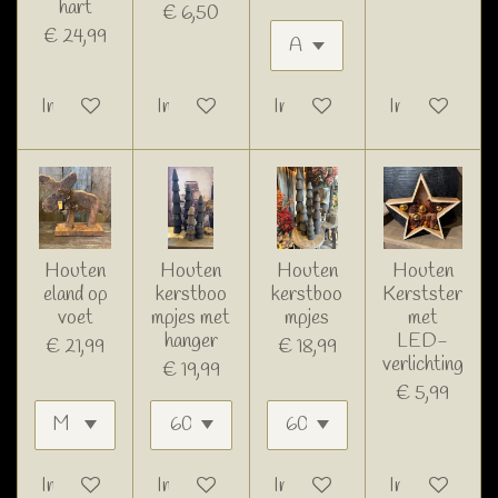
hart
€ 6,50
€ 24,99
In winkelwagen
In winkelwagen
In winkelwagen
In winkelwage
Houten
Houten
Houten
Houten
eland op
kerstboo
kerstboo
Kerstster
voet
mpjes met
mpjes
met
hanger
LED-
€ 21,99
€ 18,99
verlichting
€ 19,99
€ 5,99
In winkelwagen
In winkelwagen
In winkelwagen
In winkelwage