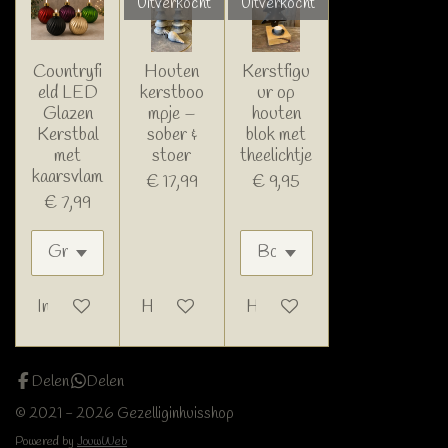
Uitverkocht
Uitverkocht
Countryfi
Houten
Kerstfigu
eld LED
kerstboo
ur op
Glazen
mpje –
houten
Kerstbal
sober &
blok met
met
stoer
theelichtje
kaarsvlam
€ 17,99
€ 9,95
€ 7,99
In winkelwagen
Houd mij op de hoogte
Houd mij op de hoogte
Delen
Delen
© 2021 - 2026 Gezelliginhuisshop
Powered by
JouwWeb