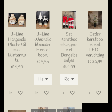
J-Line
J-Line
Set
Ceder
Hangende
Waxinelic
Kerstboo
kerstboo
Pluche Uil
hthouder
mhangers
m met
met
Hert of
met
LED-
Wintermu
boom
Bungelbe
verlichting
ts
entjes
€ 9,95
€ 26,99
€ 4,99
€ 4,99
In winkelwagen
In winkelwagen
In winkelwagen
In winkelwage