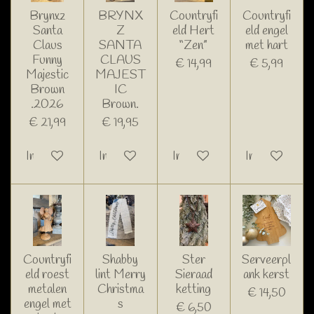
Brynxz
BRYNX
Countryfi
Countryfi
Santa
Z
eld Hert
eld engel
Claus
SANTA
“Zen”
met hart
Funny
CLAUS
€ 14,99
€ 5,99
Majestic
MAJEST
Brown
IC
.2026
Brown.
€ 21,99
€ 19,95
In winkelwagen
In winkelwagen
In winkelwagen
In winkelwage
Countryfi
Shabby
Ster
Serveerpl
eld roest
lint Merry
Sieraad
ank kerst
metalen
Christma
ketting
€ 14,50
engel met
s
€ 6,50