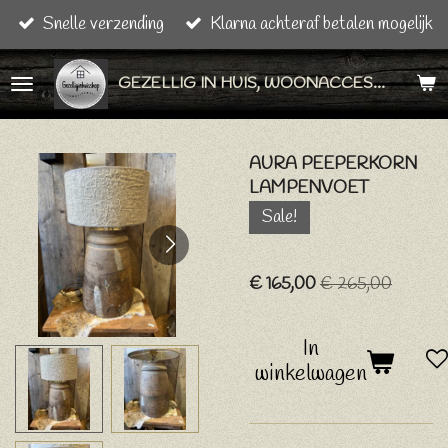
Snelle verzending
Klarna achteraf betalen mogelijk
Ga
direct
GEZELLIG IN HUIS, WOONACCESSOIRES & CADEAU ARTIKELEN
naar
de
hoofdinhoud
AURA PEEPERKORN
LAMPENVOET
Sale!
€ 165,00
€ 265,00
In
winkelwagen