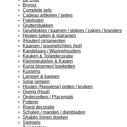
Brynxz
Complete sets
Cadeau artikelen / setjes
Fotolijsten
Gruttersbakken
Geurblokjes / kaarsen / stokjes / zakjes / branders
Houten luiken & stalramen
(Houten) ornamenten
Kaarsen / waxinelichtjes (led)
Kandelaars / Waxinehouders
Keuken & Toiletdecoratie
Kleinmeubelen & Kasten
Kunst bloemen/ boeketten
Kussens
Lampen & kappen
Solar lampen
Houten (Nepalese) potten / kruiken
Overig (Hout)
Onderzetters / Placemats
Potterie
Roest decoratie
Schalen / manden / dienbladen
Shabby linnen doeken
Spiegels