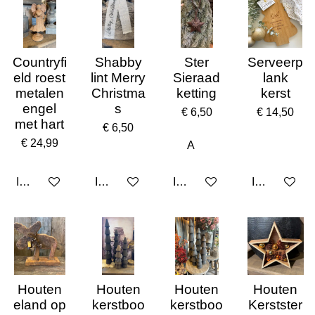
Countryfi
Shabby
Ster
Serveerp
eld roest
lint Merry
Sieraad
lank
metalen
Christma
ketting
kerst
engel
s
€ 6,50
€ 14,50
met hart
€ 6,50
€ 24,99
In winkelwagen
In winkelwagen
In winkelwagen
In winkelwa
Houten
Houten
Houten
Houten
eland op
kerstboo
kerstboo
Kerstster