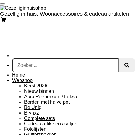
Ga
direct
Gezellig in huis, Woonaccessoires & cadeau artikelen
naar
de
hoofdinhoud
Home
Webshop
Kerst 2026
Nieuw binnen
Aura Peeperkorn / Luksa
Borden met halve pot
Be Uniq
Brynxz
Complete sets
Cadeau artikelen / setjes
Fotolijsten
Gruttersbakken