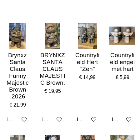
e
e
h
e
l
e
a
l
e
l
r
e
n
e
n
Brynxz
BRYNXZ
Countryfi
Countryfi
Santa
SANTA
eld Hert
eld engel
Claus
CLAUS
“Zen”
met hart
Funny
MAJESTI
€ 14,99
€ 5,99
Majestic
C Brown.
Brown
€ 19,95
.2026
€ 21,99
In winkelwagen
In winkelwagen
In winkelwagen
In winkelwa