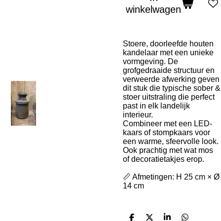
winkelwagen
Stoere, doorleefde houten
kandelaar met een unieke
vormgeving. De
grofgedraaide structuur en
verweerde afwerking geven
dit stuk die typische sober &
stoer uitstraling die perfect
past in elk landelijk
interieur.
Combineer met een LED-
kaars of stompkaars voor
een warme, sfeervolle look.
Ook prachtig met wat mos
of decoratietakjes erop.
📏 Afmetingen: H 25 cm × Ø
14 cm
D
D
S
D