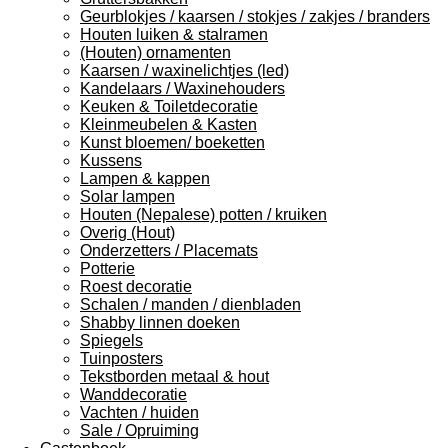
Geurblokjes / kaarsen / stokjes / zakjes / branders
Houten luiken & stalramen
(Houten) ornamenten
Kaarsen / waxinelichtjes (led)
Kandelaars / Waxinehouders
Keuken & Toiletdecoratie
Kleinmeubelen & Kasten
Kunst bloemen/ boeketten
Kussens
Lampen & kappen
Solar lampen
Houten (Nepalese) potten / kruiken
Overig (Hout)
Onderzetters / Placemats
Potterie
Roest decoratie
Schalen / manden / dienbladen
Shabby linnen doeken
Spiegels
Tuinposters
Tekstborden metaal & hout
Wanddecoratie
Vachten / huiden
Sale / Opruiming