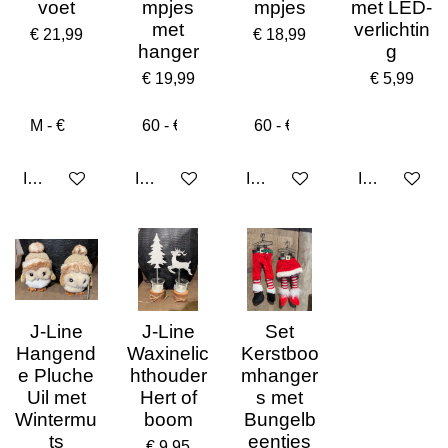
voet
mpjes
mpjes
met LED-
met
verlichtin
€ 21,99
€ 18,99
hanger
g
€ 19,99
€ 5,99
In winkelwagen
In winkelwagen
In winkelwagen
In winkelwa
J-Line
J-Line
Set
Hangend
Waxinelic
Kerstboo
e Pluche
hthouder
mhanger
Uil met
Hert of
s met
Wintermu
boom
Bungelb
ts
eentjes
€ 9,95