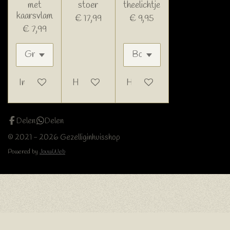
met
stoer
theelichtje
kaarsvlam
€ 17,99
€ 9,95
€ 7,99
In winkelwagen
Houd mij op de hoogte
Houd mij op de hoogte
Delen
Delen
© 2021 - 2026 Gezelliginhuisshop
Powered by
JouwWeb