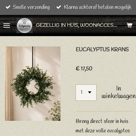
Snelle verzending
Klarna achteraf betalen mogelijk
Ga
direct
GEZELLIG IN HUIS, WOONACCESSOIRES & CADEAU ARTIKELEN
naar
de
hoofdinhoud
EUCALYPTUS KRANS
€ 17,50
In
winkelwagen
Breng direct sfeer in huis
met deze volle eucalyptus