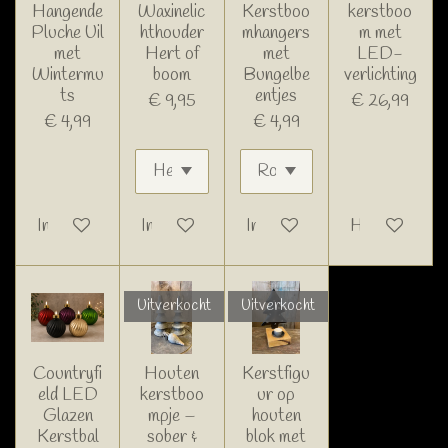
Hangende
Waxinelic
Kerstboo
kerstboo
Pluche Uil
hthouder
mhangers
m met
met
Hert of
met
LED-
Wintermu
boom
Bungelbe
verlichting
ts
entjes
€ 9,95
€ 26,99
€ 4,99
€ 4,99
In winkelwagen
In winkelwagen
In winkelwagen
Houd mij op d
Uitverkocht
Uitverkocht
Countryfi
Houten
Kerstfigu
eld LED
kerstboo
ur op
Glazen
mpje –
houten
Kerstbal
sober &
blok met