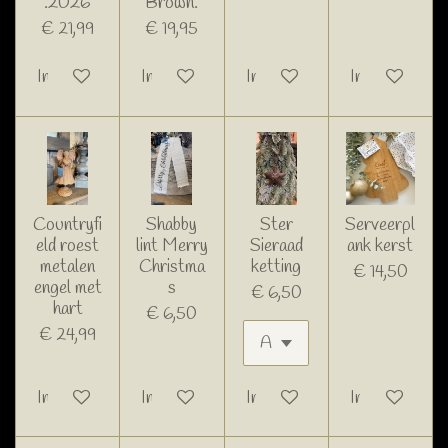
.2026
Brown.
€ 21,99
€ 19,95
In winkelwagen
In winkelwagen
In winkelwagen
In winkelwage
Countryfi
Shabby
Ster
Serveerpl
eld roest
lint Merry
Sieraad
ank kerst
metalen
Christma
ketting
€ 14,50
engel met
s
€ 6,50
hart
€ 6,50
€ 24,99
In winkelwagen
In winkelwagen
In winkelwagen
In winkelwage