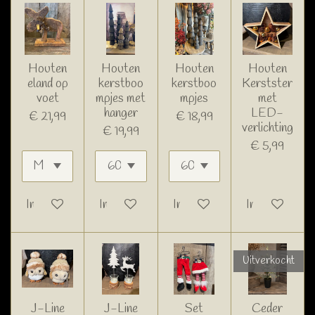
Houten
Houten
Houten
Houten
eland op
kerstboo
kerstboo
Kerstster
voet
mpjes met
mpjes
met
hanger
LED-
€ 21,99
€ 18,99
verlichting
€ 19,99
€ 5,99
In winkelwagen
In winkelwagen
In winkelwagen
In winkelwage
Uitverkocht
J-Line
J-Line
Set
Ceder