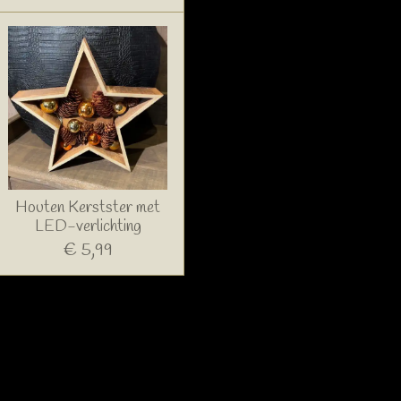
Houten Kerstster met
LED-verlichting
€ 5,99