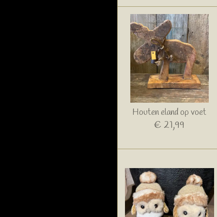
Houten eland op voet
€ 21,99