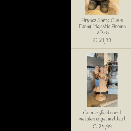
Brynxz Santa Claus
Funny Majestic Brown
.2026
€ 21,99
Countryfield roest
metalen engel met hart
€ 24,99