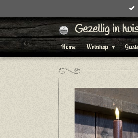
Ga
direct
Gezellig in hu
naar
de
Home
Webshop
Gast
hoofdinhoud