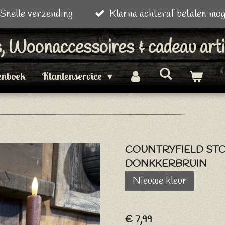
Snelle verzending
Klarna achteraf betalen mog
is, Woonaccessoires & cadeau art
enboek
Klantenservice
COUNTRYFIELD ST
DONKKERBRUIN
Nieuwe kleur
€ 7,99