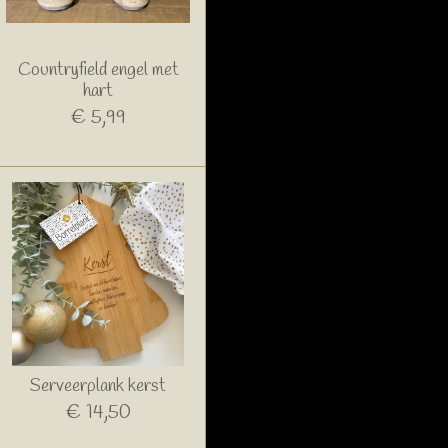
Countryfield engel met
hart
€ 5,99
Serveerplank kerst
€ 14,50