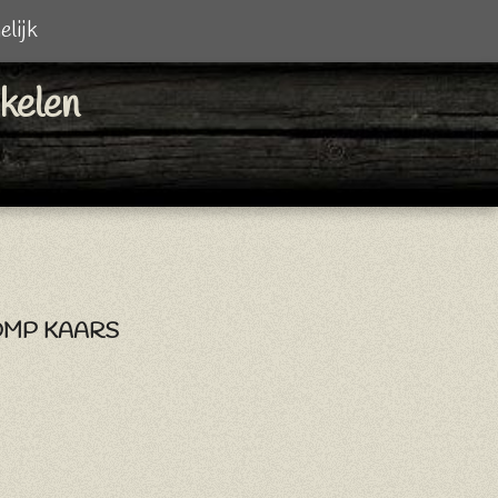
elijk
ikelen
OMP KAARS