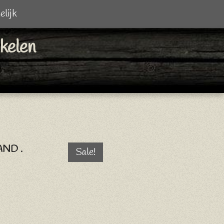
elijk
ikelen
ND .
Sale!