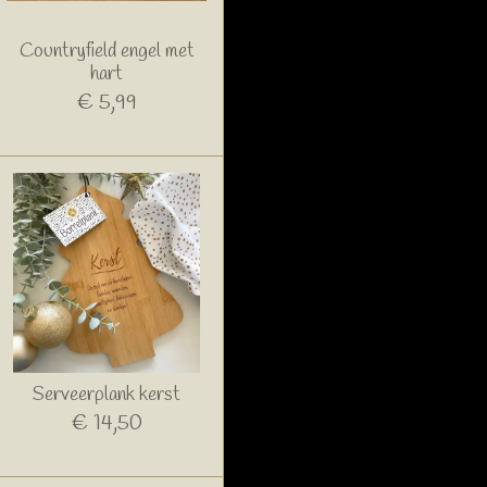
Countryfield engel met
hart
€ 5,99
Serveerplank kerst
€ 14,50