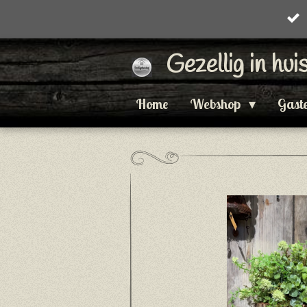
Ga
direct
Gezellig in hu
naar
de
Home
Webshop
Gast
hoofdinhoud