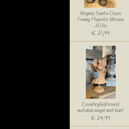
Brynxz Santa Claus
Funny Majestic Brown
.2026
€ 21,99
Countryfield roest
metalen engel met hart
€ 24,99