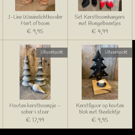
J-Line Waxinelichthouder
Set Kerstboomhangers
Hert of boom
met Bungelbeentjes
€ 9,95
€ 4,99
Uitverkocht
Uitverkocht
Houten kerstboompje –
Kerstfiguur op houten
sober & stoer
blok met theelichtje
€ 17,99
€ 9,95