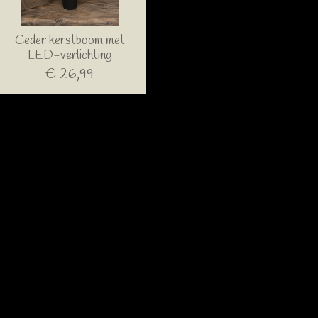
Ceder kerstboom met
LED-verlichting
€ 26,99