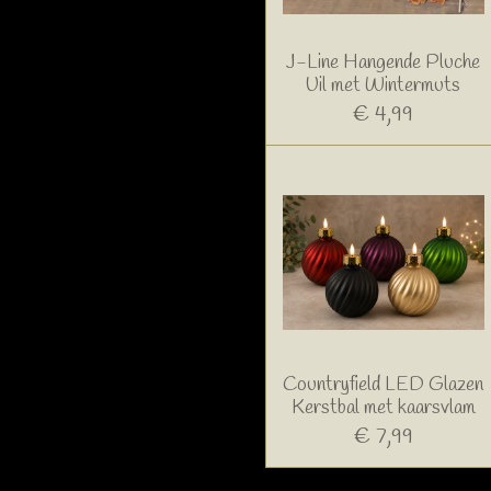
J-Line Hangende Pluche
Uil met Wintermuts
€ 4,99
Countryfield LED Glazen
Kerstbal met kaarsvlam
€ 7,99