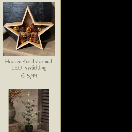
Houten Kerstster met
LED-verlichting
€ 5,99