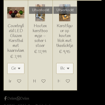
Uitverkocht
Uitverkocht
Countryfi
Houten
Kerstfigu
eld LED
kerstboo
ur op
Glazen
mpje –
houten
Kerstbal
sober &
blok met
met
stoer
theelichtje
kaarsvlam
€ 17,99
€ 9,95
€ 7,99
In winkelwagen
Houd mij op de hoogte
Houd mij op de hoogte
Delen
Delen