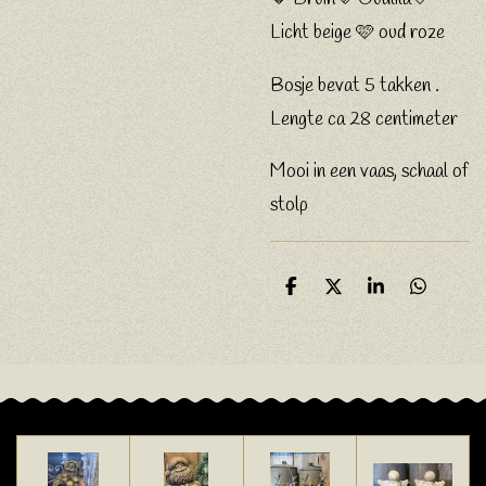
Licht beige 🩷 oud roze
Bosje bevat 5 takken .
Lengte ca 28 centimeter
Mooi in een vaas, schaal of
stolp
D
D
S
D
e
e
h
e
l
e
a
l
e
l
r
e
n
e
n