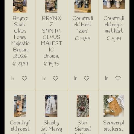
Brynxz
BRYNX
Countryfi
Countryfi
Santa
Z
eld Hert
eld engel
Claus
SANTA
“Zen”
met hart
Funny
CLAUS
€ 14,99
€ 5,99
Majestic
MAJEST
Brown
IC
.2026
Brown.
€ 21,99
€ 19,95
In winkelwagen
In winkelwagen
In winkelwagen
In winkelwage
Countryfi
Shabby
Ster
Serveerpl
eld roest
lint Merry
Sieraad
ank kerst