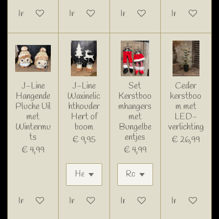
In winkelwagen
In winkelwagen
In winkelwagen
In winkelwage
J-Line
J-Line
Set
Ceder
Hangende
Waxinelic
Kerstboo
kerstboo
Pluche Uil
hthouder
mhangers
m met
met
Hert of
met
LED-
Wintermu
boom
Bungelbe
verlichting
ts
entjes
€ 9,95
€ 26,99
€ 4,99
€ 4,99
In winkelwagen
In winkelwagen
In winkelwagen
In winkelwage