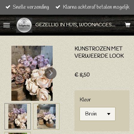
Snelle verzending
Klarna achteraf betalen mogelijk
Ga
direct
GEZELLIG IN HUIS, WOONACCESSOIRES & CADEAU ARTIKELEN
naar
de
hoofdinhoud
KUNSTROZEN MET
VERWEERDE LOOK
€ 8,50
Kleur