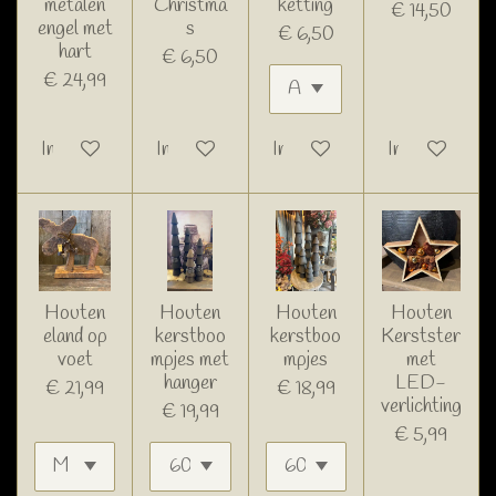
metalen
Christma
ketting
€ 14,50
engel met
s
€ 6,50
hart
€ 6,50
€ 24,99
In winkelwagen
In winkelwagen
In winkelwagen
In winkelwage
Houten
Houten
Houten
Houten
eland op
kerstboo
kerstboo
Kerstster
voet
mpjes met
mpjes
met
hanger
LED-
€ 21,99
€ 18,99
verlichting
€ 19,99
€ 5,99