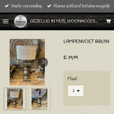
Snelle verzending
Klarna achteraf betalen mogelijk
Ga
direct
GEZELLIG IN HUIS, WOONACCESSOIRES & CADEAU ARTIKELEN
naar
de
hoofdinhoud
LAMPENVOET BRUIN
€ 39,99
Maat