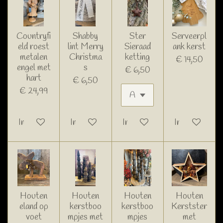
Countryfi
Shabby
Ster
Serveerpl
eld roest
lint Merry
Sieraad
ank kerst
metalen
Christma
ketting
€ 14,50
engel met
s
€ 6,50
hart
€ 6,50
€ 24,99
In winkelwagen
In winkelwagen
In winkelwagen
In winkelwage
Houten
Houten
Houten
Houten
eland op
kerstboo
kerstboo
Kerstster
voet
mpjes met
mpjes
met