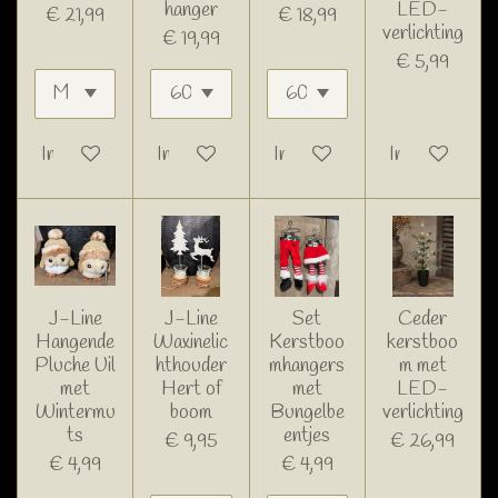
hanger
LED-
€ 21,99
€ 18,99
verlichting
€ 19,99
€ 5,99
In winkelwagen
In winkelwagen
In winkelwagen
In winkelwage
J-Line
J-Line
Set
Ceder
Hangende
Waxinelic
Kerstboo
kerstboo
Pluche Uil
hthouder
mhangers
m met
met
Hert of
met
LED-
Wintermu
boom
Bungelbe
verlichting
ts
entjes
€ 9,95
€ 26,99
€ 4,99
€ 4,99