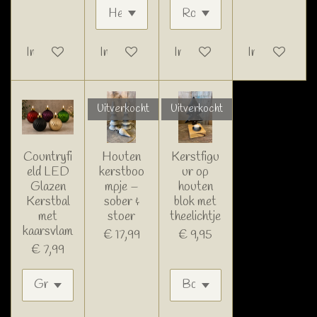
In winkelwagen
In winkelwagen
In winkelwagen
In winkelwage
Uitverkocht
Uitverkocht
Countryfi
Houten
Kerstfigu
eld LED
kerstboo
ur op
Glazen
mpje –
houten
Kerstbal
sober &
blok met
met
stoer
theelichtje
kaarsvlam
€ 17,99
€ 9,95
€ 7,99