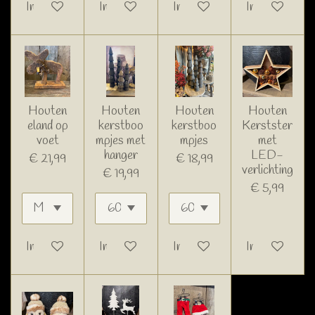
In winkelwagen
In winkelwagen
In winkelwagen
In winkelwage
Houten
Houten
Houten
Houten
eland op
kerstboo
kerstboo
Kerstster
voet
mpjes met
mpjes
met
hanger
LED-
€ 21,99
€ 18,99
verlichting
€ 19,99
€ 5,99
In winkelwagen
In winkelwagen
In winkelwagen
In winkelwage