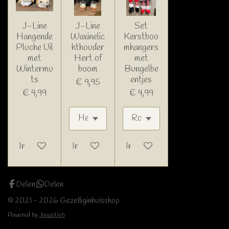
J-Line
J-Line
Set
Hangende
Waxinelic
Kerstboo
Pluche Uil
hthouder
mhangers
met
Hert of
met
Wintermu
boom
Bungelbe
ts
entjes
€ 9,95
€ 4,99
€ 4,99
In winkelwagen
In winkelwagen
In winkelwagen
Delen
Delen
© 2021 - 2026 Gezelliginhuisshop
Powered by
JouwWeb