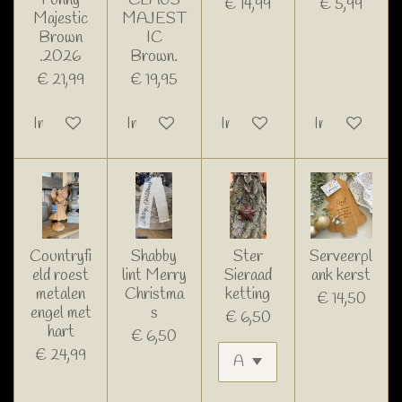
€ 14,99
€ 5,99
Majestic
MAJEST
Brown
IC
.2026
Brown.
€ 21,99
€ 19,95
In winkelwagen
In winkelwagen
In winkelwagen
In winkelwage
Countryfi
Shabby
Ster
Serveerpl
eld roest
lint Merry
Sieraad
ank kerst
metalen
Christma
ketting
€ 14,50
engel met
s
€ 6,50
hart
€ 6,50
€ 24,99