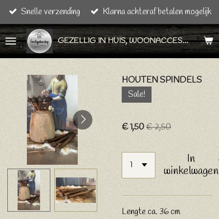
Snelle verzending
Klarna achteraf betalen mogelijk
Ga
direct
GEZELLIG IN HUIS, WOONACCESSOIRES & CADEAU ARTIKELEN
naar
de
hoofdinhoud
HOUTEN SPINDELS
Sale!
€ 1,50
€ 2,50
In
winkelwagen
Lengte ca. 36 cm