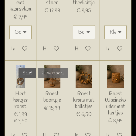
met
stoer
theelichtje
kaarsvlam
€ 17,99
€ 9,95
€ 7,99
In winkelwagen
Houd mij op de hoogte
Houd mij op de hoogte
In winkelwage
Sale!
Uitverkocht
Hert
Roest
Roest
Roest
hanger
boompje
krans met
Waxineho
roest
belletjes
uder met
€ 15,99
hertjes
€ 1,99
€ 6,50
€ 8,99
€ 3,50
In winkelwagen
Houd mij op de hoogte
In winkelwagen
In winkelwage