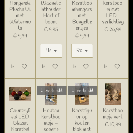
Hangende
Waxinelic
Kerstboo
kerstboo
Pluche Uil
hthouder
mhangers
m met
met
Hert of
met
LED-
Wintermu
boom
Bungelbe
verlichting
ts
entjes
€ 9,95
€ 26,99
€ 4,99
€ 4,99
In winkelwagen
In winkelwagen
In winkelwagen
In winkelwage
Uitverkocht
Uitverkocht
Countryfi
Houten
Kerstfigu
Kerstboo
eld LED
kerstboo
ur op
mpje hert
Glazen
mpje –
houten
€ 10,99
Kerstbal
sober &
blok met