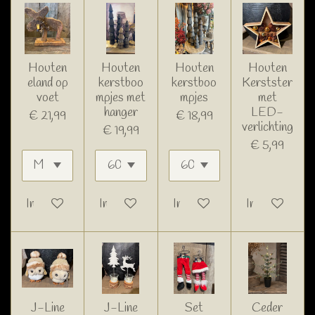
Houten
Houten
Houten
Houten
eland op
kerstboo
kerstboo
Kerstster
voet
mpjes met
mpjes
met
hanger
LED-
€ 21,99
€ 18,99
verlichting
€ 19,99
€ 5,99
In winkelwagen
In winkelwagen
In winkelwagen
In winkelwage
J-Line
J-Line
Set
Ceder