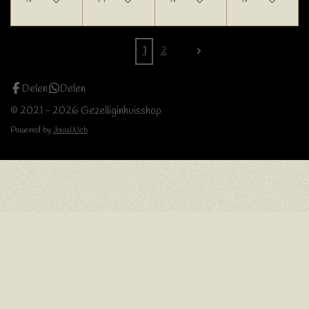
1
2
Delen
Delen
© 2021 - 2026 Gezelliginhuisshop
Powered by
JouwWeb