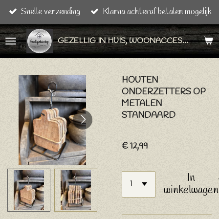
Snelle verzending
Klarna achteraf betalen mogelijk
Ga
direct
GEZELLIG IN HUIS, WOONACCESSOIRES & CADEAU ARTIKELEN
naar
de
hoofdinhoud
HOUTEN
ONDERZETTERS OP
METALEN
STANDAARD
€ 12,99
In
winkelwagen