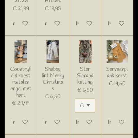
.2026
Brown.
€ 21,99
€ 19,95
In winkelwagen
In winkelwagen
In winkelwagen
In winkelwage
Countryfi
Shabby
Ster
Serveerpl
eld roest
lint Merry
Sieraad
ank kerst
metalen
Christma
ketting
€ 14,50
engel met
s
€ 6,50
hart
€ 6,50
€ 24,99
In winkelwagen
In winkelwagen
In winkelwagen
In winkelwage