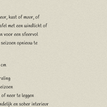
ur, kast of muur, of
afel met een windlicht of
n voor een sfeervol
 seizoen opnieuw te
 cm
raling
seizoen
of neer te leggen
ndelijk en sober interieur