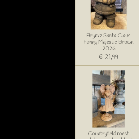
Brynxz Santa Claus
Funny Majestic Brown
.2026
€ 21,99
Countryfield roest