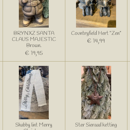
BRYNXZ SANTA
Countryfield Hert “Zen”
CLAUS MAJESTIC
€ 14,99
Brown.
€ 19,95
Shabby lint Merry
Ster Sieraad ketting