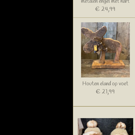
metalen engel met hart
€ 24,99
Houten eland op voet
€ 21,99