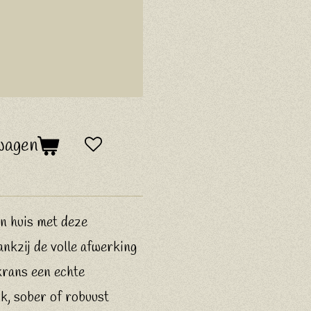
wagen
n huis met deze
nkzij de volle afwerking
 krans een echte
jk, sober of robuust