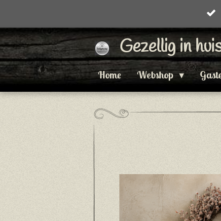
Ga
direct
Gezellig in hu
naar
de
Home
Webshop
Gast
hoofdinhoud