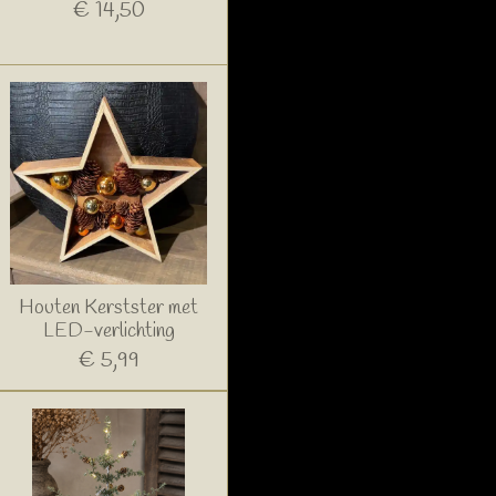
€ 14,50
Houten Kerstster met
LED-verlichting
€ 5,99