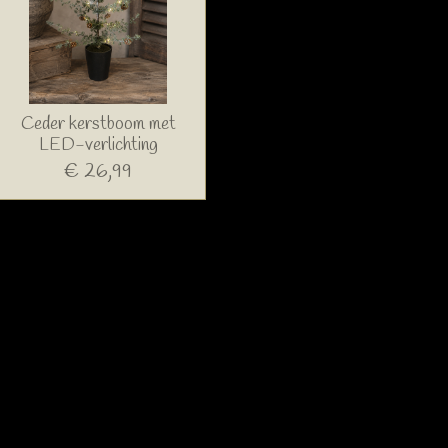
Ceder kerstboom met
LED-verlichting
€ 26,99