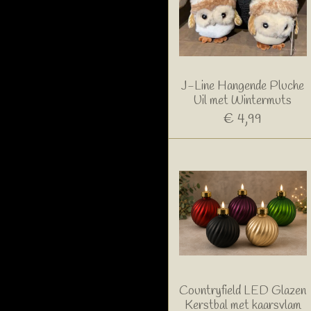
J-Line Hangende Pluche
Uil met Wintermuts
€ 4,99
Countryfield LED Glazen
Kerstbal met kaarsvlam