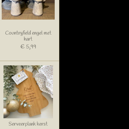
Countryfield engel met
hart
€ 5,99
Serveerplank kerst