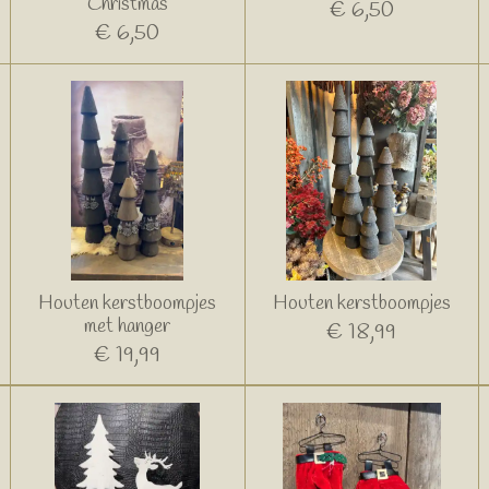
Christmas
€ 6,50
€ 6,50
Houten kerstboompjes
Houten kerstboompjes
met hanger
€ 18,99
€ 19,99