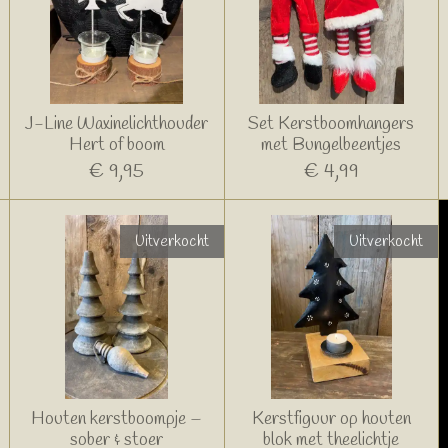
J-Line Waxinelichthouder
Set Kerstboomhangers
Hert of boom
met Bungelbeentjes
€ 9,95
€ 4,99
Uitverkocht
Uitverkocht
Houten kerstboompje –
Kerstfiguur op houten
sober & stoer
blok met theelichtje