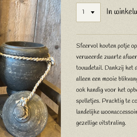
In winkel
Sfeervol houten potje op
verweerde zwarte afwer
touwdetail. Dankzij het d
alleen een mooie blikvang
ook handig voor het opb
spulletjes. Prachtig te 
landelijke woonaccessoi
gezellige uitstraling.