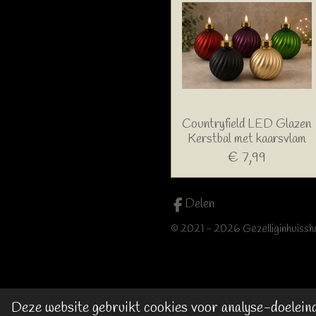
Countryfield LED Glazen
Kerstbal met kaarsvlam
€ 7,99
Delen
© 2021 - 2026 Gezelliginhuissh
Deze website gebruikt cookies voor analyse-doeleinde