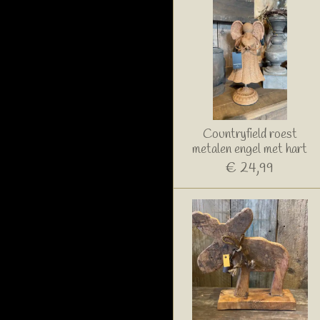
Countryfield roest
metalen engel met hart
€ 24,99