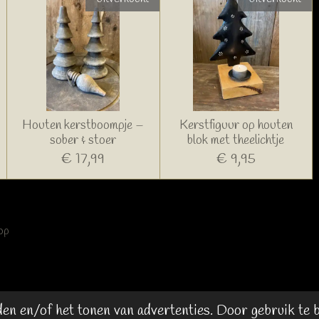
Houten kerstboompje –
Kerstfiguur op houten
sober & stoer
blok met theelichtje
€ 17,99
€ 9,95
op
n en/of het tonen van advertenties. Door gebruik te bl