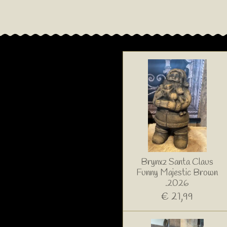
Brynxz Santa Claus
Funny Majestic Brown
.2026
€ 21,99