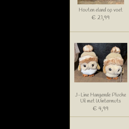
Houten eland op voet
€ 21,99
J-Line Hangende Pluche
Uil met Wintermuts
€ 4,99