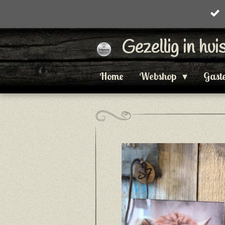
Ga
direct
Gezellig in hu
naar
de
Home
Webshop
Gast
hoofdinhoud