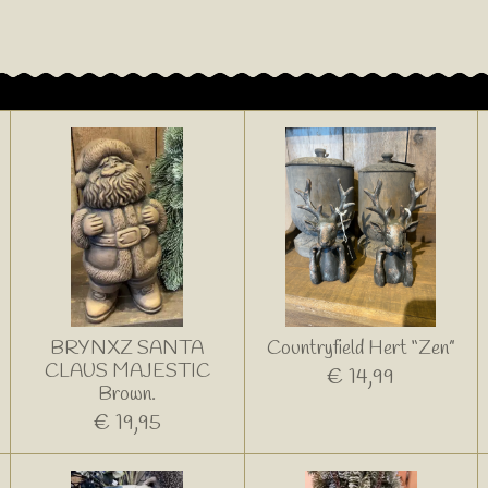
BRYNXZ SANTA
Countryfield Hert “Zen”
CLAUS MAJESTIC
€ 14,99
Brown.
€ 19,95