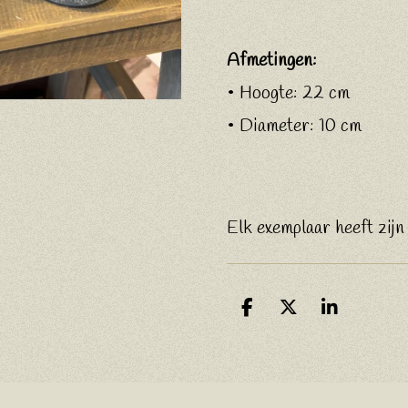
Afmetingen:
• Hoogte: 22 cm
• Diameter: 10 cm
Elk exemplaar heeft zijn 
D
D
S
e
e
h
l
e
a
e
l
r
n
e