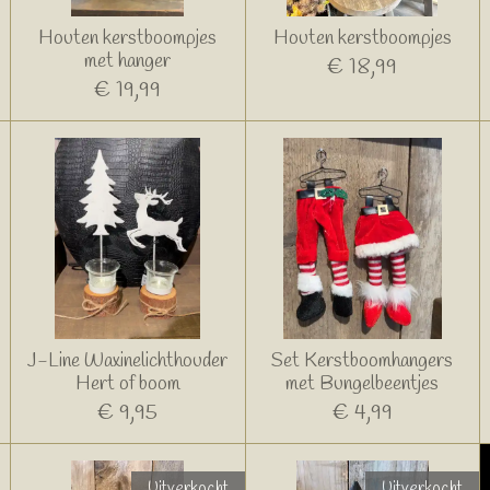
Houten kerstboompjes
Houten kerstboompjes
met hanger
€ 18,99
€ 19,99
J-Line Waxinelichthouder
Set Kerstboomhangers
Hert of boom
met Bungelbeentjes
€ 9,95
€ 4,99
Uitverkocht
Uitverkocht