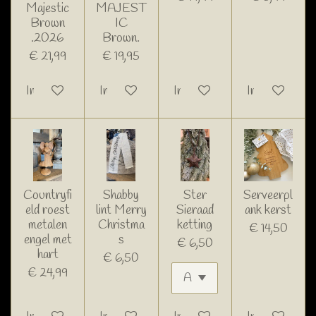
Majestic
MAJEST
Brown
IC
.2026
Brown.
€ 21,99
€ 19,95
In winkelwagen
In winkelwagen
In winkelwagen
In winkelwage
Countryfi
Shabby
Ster
Serveerpl
eld roest
lint Merry
Sieraad
ank kerst
metalen
Christma
ketting
€ 14,50
engel met
s
€ 6,50
hart
€ 6,50
€ 24,99