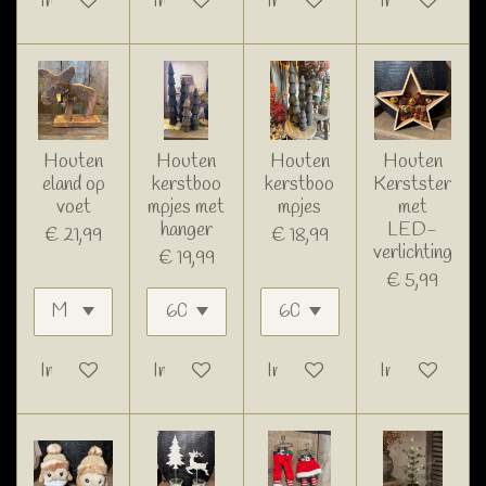
In winkelwagen
In winkelwagen
In winkelwagen
In winkelwage
Houten
Houten
Houten
Houten
eland op
kerstboo
kerstboo
Kerstster
voet
mpjes met
mpjes
met
hanger
LED-
€ 21,99
€ 18,99
verlichting
€ 19,99
€ 5,99
In winkelwagen
In winkelwagen
In winkelwagen
In winkelwage