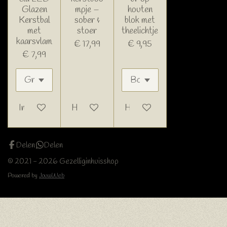
Glazen
mpje –
houten
Kerstbal
sober &
blok met
met
stoer
theelichtje
kaarsvlam
€ 17,99
€ 9,95
€ 7,99
In winkelwagen
Houd mij op de hoogte
Houd mij op de hoogte
Delen
Delen
© 2021 - 2026 Gezelliginhuisshop
Powered by
JouwWeb