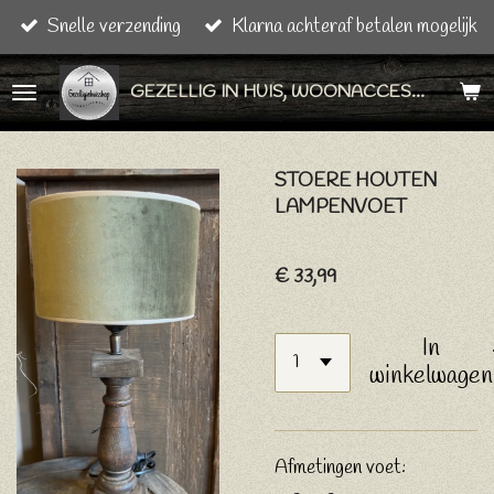
Snelle verzending
Klarna achteraf betalen mogelijk
Ga
direct
GEZELLIG IN HUIS, WOONACCESSOIRES & CADEAU ARTIKELEN
naar
de
hoofdinhoud
STOERE HOUTEN
LAMPENVOET
€ 33,99
In
winkelwagen
Afmetingen voet: