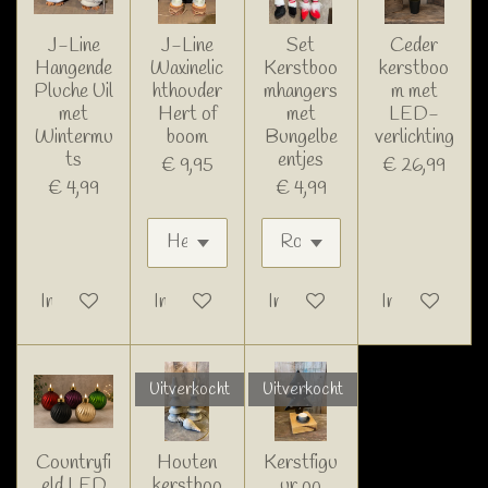
J-Line
J-Line
Set
Ceder
Hangende
Waxinelic
Kerstboo
kerstboo
Pluche Uil
hthouder
mhangers
m met
met
Hert of
met
LED-
Wintermu
boom
Bungelbe
verlichting
ts
entjes
€ 9,95
€ 26,99
€ 4,99
€ 4,99
In winkelwagen
In winkelwagen
In winkelwagen
In winkelwage
Uitverkocht
Uitverkocht
Countryfi
Houten
Kerstfigu
eld LED
kerstboo
ur op