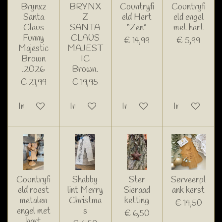
Brynxz
BRYNX
Countryfi
Countryfi
Santa
Z
eld Hert
eld engel
Claus
SANTA
“Zen”
met hart
Funny
CLAUS
€ 14,99
€ 5,99
Majestic
MAJEST
Brown
IC
.2026
Brown.
€ 21,99
€ 19,95
In winkelwagen
In winkelwagen
In winkelwagen
In winkelwage
Countryfi
Shabby
Ster
Serveerpl
eld roest
lint Merry
Sieraad
ank kerst
metalen
Christma
ketting
€ 14,50
engel met
s
€ 6,50
hart