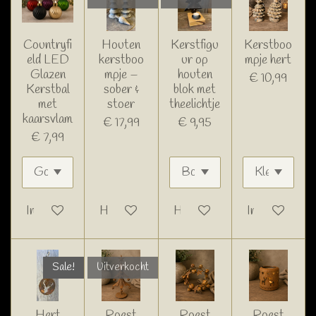
Countryfi
Houten
Kerstfigu
Kerstboo
eld LED
kerstboo
ur op
mpje hert
Glazen
mpje –
houten
€ 10,99
Kerstbal
sober &
blok met
met
stoer
theelichtje
kaarsvlam
€ 17,99
€ 9,95
€ 7,99
In winkelwagen
Houd mij op de hoogte
Houd mij op de hoogte
In winkelwage
Sale!
Uitverkocht
Hert
Roest
Roest
Roest