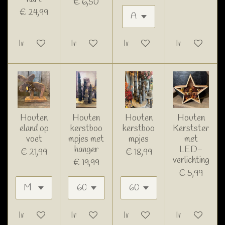
€ 6,50
€ 24,99
In winkelwagen
In winkelwagen
In winkelwagen
In winkelwage
Houten
Houten
Houten
Houten
eland op
kerstboo
kerstboo
Kerstster
voet
mpjes met
mpjes
met
hanger
LED-
€ 21,99
€ 18,99
verlichting
€ 19,99
€ 5,99
In winkelwagen
In winkelwagen
In winkelwagen
In winkelwage