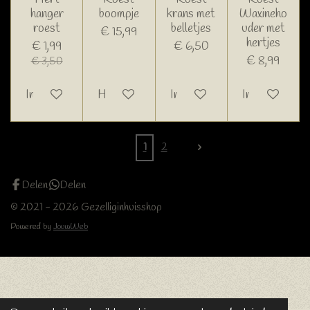
hanger
boompje
krans met
Waxineho
roest
belletjes
uder met
€ 15,99
hertjes
€ 1,99
€ 6,50
€ 8,99
€ 3,50
In winkelwagen
Houd mij op de hoogte
In winkelwagen
In winkelwage
1
2
Delen
Delen
© 2021 - 2026 Gezelliginhuisshop
Powered by
JouwWeb