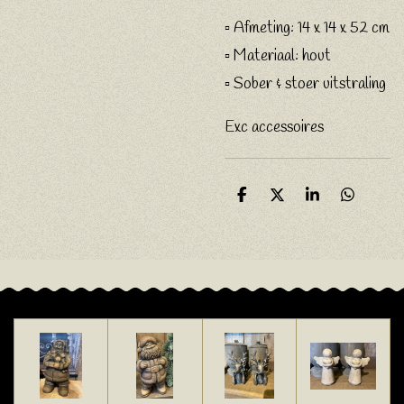
▫️ Afmeting: 14 x 14 x 52 cm
▫️ Materiaal: hout
▫️ Sober & stoer uitstraling
Exc accessoires
D
D
S
D
e
e
h
e
l
e
a
l
e
l
r
e
n
e
n