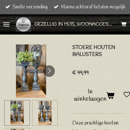
Snelle verzending
Klarna achteraf betalen mogelijk
Ga
direct
GEZELLIG IN HUIS, WOONACCESSOIRES & CADEAU ARTIKELEN
naar
de
hoofdinhoud
STOERE HOUTEN
BALUSTERS
€ 44,99
In
winkelwagen
Deze prachtige houten