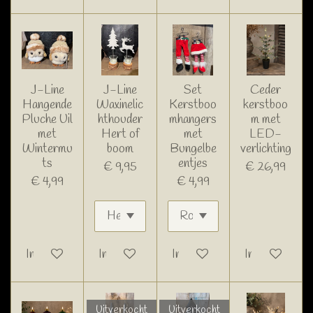
J-Line
J-Line
Set
Ceder
Hangende
Waxinelic
Kerstboo
kerstboo
Pluche Uil
hthouder
mhangers
m met
met
Hert of
met
LED-
Wintermu
boom
Bungelbe
verlichting
ts
entjes
€ 9,95
€ 26,99
€ 4,99
€ 4,99
In winkelwagen
In winkelwagen
In winkelwagen
In winkelwage
Uitverkocht
Uitverkocht