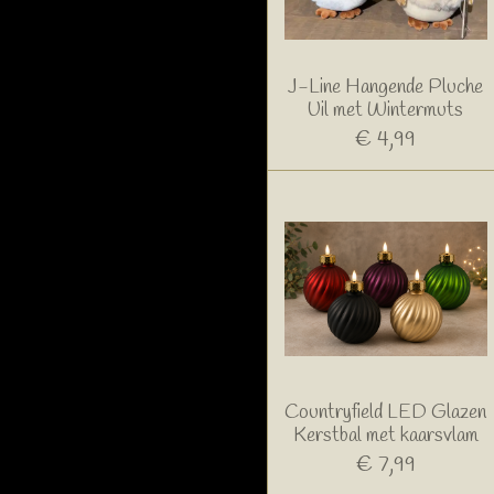
J-Line Hangende Pluche
Uil met Wintermuts
€ 4,99
Countryfield LED Glazen
Kerstbal met kaarsvlam
€ 7,99