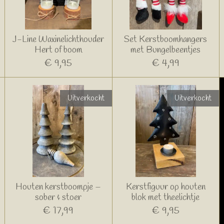
J-Line Waxinelichthouder
Set Kerstboomhangers
Hert of boom
met Bungelbeentjes
€ 9,95
€ 4,99
Uitverkocht
Uitverkocht
Houten kerstboompje –
Kerstfiguur op houten
sober & stoer
blok met theelichtje
€ 17,99
€ 9,95