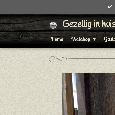
Ga
direct
Gezellig in hu
naar
de
Home
Webshop
Gast
hoofdinhoud