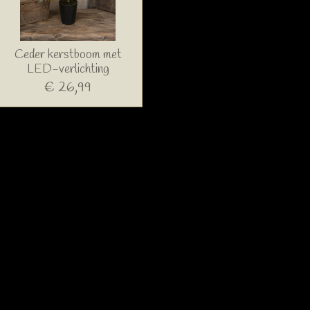
Ceder kerstboom met
LED-verlichting
€ 26,99