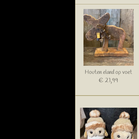
Houten eland op voet
€ 21,99