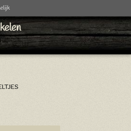
elijk
ikelen
LTJES