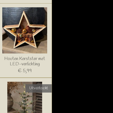
Houten Kerstster met
LED-verlichting
€ 5,99
Uitverkocht