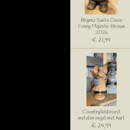
Brynxz Santa Claus
Funny Majestic Brown
.2026
€ 21,99
Countryfield roest
metalen engel met hart
€ 24,99