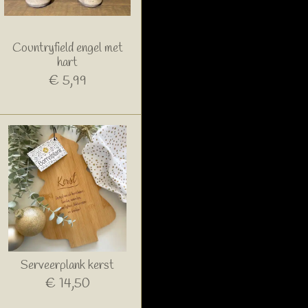
Countryfield engel met
hart
€ 5,99
Serveerplank kerst
€ 14,50