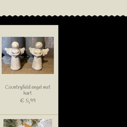
Countryfield engel met
hart
€ 5,99