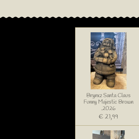
Brynxz Santa Claus
Funny Majestic Brown
.2026
€ 21,99