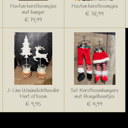
Houten kerstboompjes
Houten kerstboompjes
met hanger
€ 18,99
€ 19,99
J-Line Waxinelichthouder
Set Kerstboomhangers
Hert of boom
met Bungelbeentjes
€ 9,95
€ 4,99