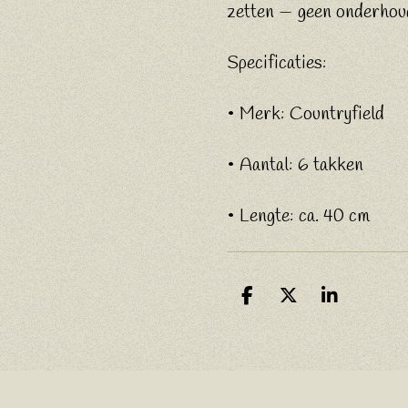
zetten — geen onderhou
Specificaties:
• Merk: Countryfield
• Aantal: 6 takken
• Lengte: ca. 40 cm
D
D
S
e
e
h
l
e
a
e
l
r
n
e