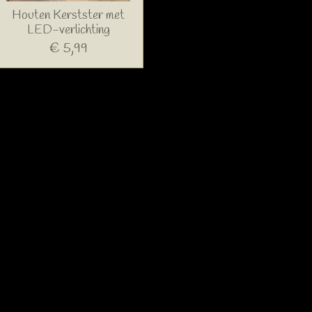
Houten Kerstster met
LED-verlichting
€ 5,99