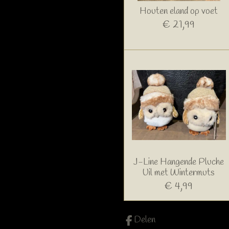
Houten eland op voet
€ 21,99
J-Line Hangende Pluche
Uil met Wintermuts
€ 4,99
Delen