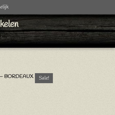
elijk
ikelen
 – BORDEAUX
Sale!