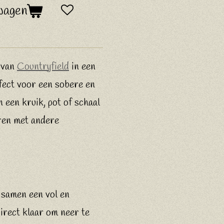
wagen
e van
Countryfield
in een
fect voor een sobere en
in een kruik, pot of schaal
ren met andere
 samen een vol en
irect klaar om neer te