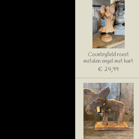
Countryfield roest
metalen engel met hart
€ 24,99