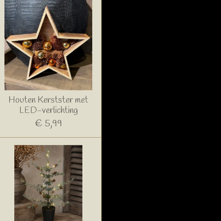
Houten Kerstster met
LED-verlichting
€ 5,99