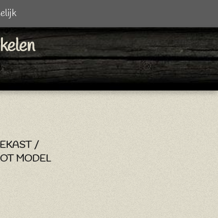
elijk
ikelen
EKAST /
OOT MODEL