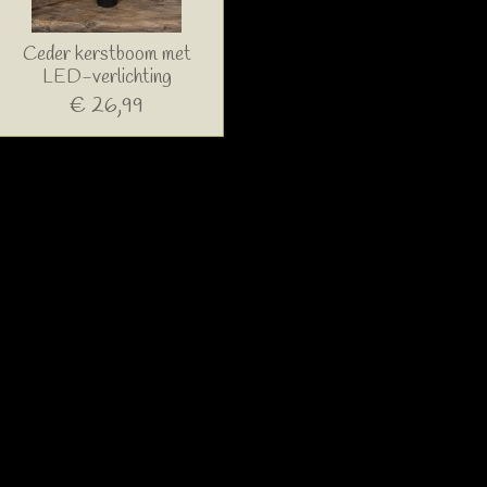
Ceder kerstboom met
LED-verlichting
€ 26,99