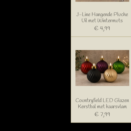
J-Line Hangende Pluche
Uil met Wintermuts
€ 4,99
Countryfield LED Glazen
Kerstbal met kaarsvlam
€ 7,99