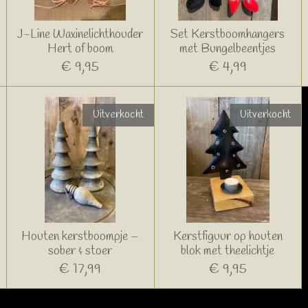
J-Line Waxinelichthouder
Set Kerstboomhangers
Hert of boom
met Bungelbeentjes
€ 9,95
€ 4,99
Uitverkocht
Uitverkocht
Houten kerstboompje –
Kerstfiguur op houten
sober & stoer
blok met theelichtje
€ 17,99
€ 9,95