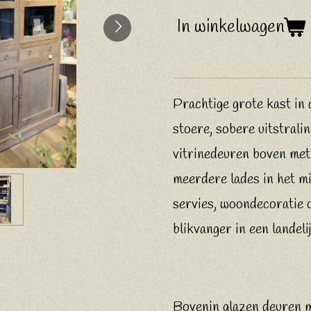
In winkelwagen
Prachtige grote kast in 
stoere, sobere uitstrali
vitrinedeuren boven met
meerdere lades in het mi
servies, woondecoratie 
blikvanger in een landelij
Bovenin glazen deuren m