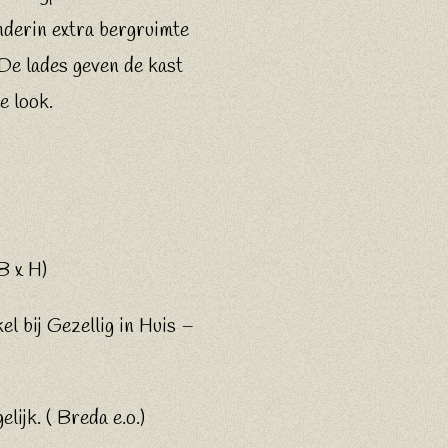
onderin extra bergruimte
 De lades geven de kast
e look.
B x H)
el bij Gezellig in Huis –
lijk.
( Breda e.o.)