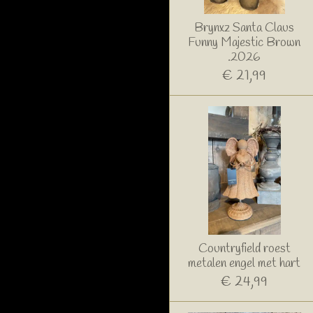
Brynxz Santa Claus
Funny Majestic Brown
.2026
€ 21,99
Countryfield roest
metalen engel met hart
€ 24,99