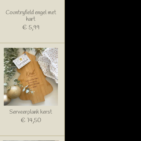
Countryfield engel met
hart
€ 5,99
Serveerplank kerst
€ 14,50