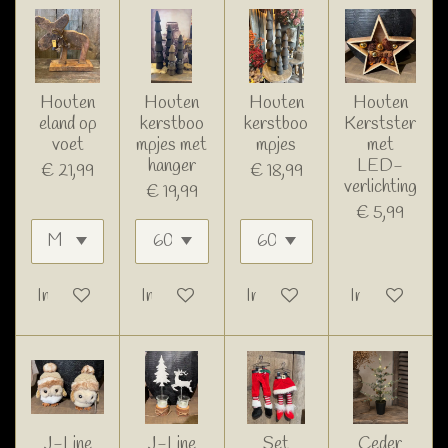
Houten
Houten
Houten
Houten
eland op
kerstboo
kerstboo
Kerstster
voet
mpjes met
mpjes
met
hanger
LED-
€ 21,99
€ 18,99
verlichting
€ 19,99
€ 5,99
In winkelwagen
In winkelwagen
In winkelwagen
In winkelwage
J-Line
J-Line
Set
Ceder