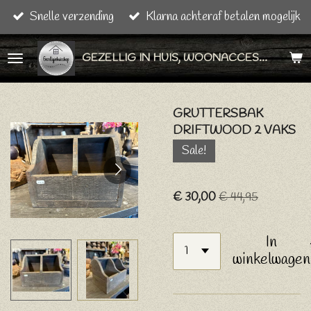
Snelle verzending
Klarna achteraf betalen mogelijk
Ga
direct
GEZELLIG IN HUIS, WOONACCESSOIRES & CADEAU ARTIKELEN
naar
de
hoofdinhoud
GRUTTERSBAK
DRIFTWOOD 2 VAKS
Sale!
€ 30,00
€ 44,95
In
winkelwagen