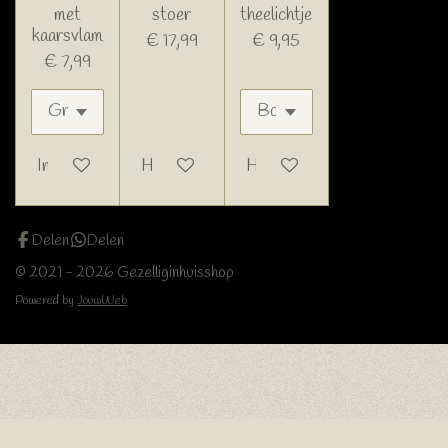
met
stoer
theelichtje
kaarsvlam
€ 17,99
€ 9,95
€ 7,99
In winkelwagen
Houd mij op de hoogte
Houd mij op de hoogte
Delen
Delen
© 2021 - 2026 Gezelliginhuisshop
Powered by
JouwWeb