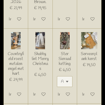
.2026
Brown.
€ 21,99
€ 19,95
In winkelwagen
In winkelwagen
In winkelwagen
In winkelwage
Countryfi
Shabby
Ster
Serveerpl
eld roest
lint Merry
Sieraad
ank kerst
metalen
Christma
ketting
€ 14,50
engel met
s
€ 6,50
hart
€ 6,50
€ 24,99
In winkelwagen
In winkelwagen
In winkelwagen
In winkelwage