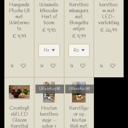
Hangende
Waxinelic
Kerstboo
kerstboo
Pluche Uil
hthouder
mhangers
m met
met
Hert of
met
LED-
Wintermu
boom
Bungelbe
verlichting
ts
entjes
€ 9,95
€ 26,99
€ 4,99
€ 4,99
In winkelwagen
In winkelwagen
In winkelwagen
In winkelwage
Uitverkocht
Uitverkocht
Countryfi
Houten
Kerstfigu
eld LED
kerstboo
ur op
Glazen
mpje –
houten
Kerstbal
sober &
blok met